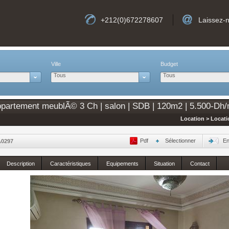
+212(0)672278607
Laissez-
Ville
Budget
Tous
Tous
artement meublÃ© 3 Ch | salon | SDB | 120m2 | 5.500-Dh/
Location > Locat
Pdf
Sélectionner
En
A0297
Description
Caractéristiques
Equipements
Situation
Contact