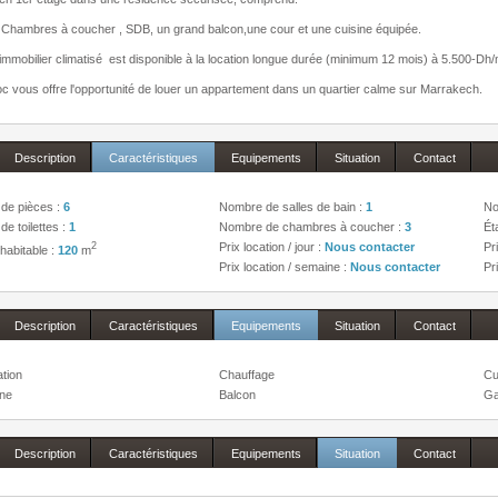
 Chambres à coucher , SDB, un grand balcon,une cour et une cuisine équipée.
immobilier climatisé est disponible à la location longue durée (minimum 12 mois) à 5.500-Dh/
 vous offre l'opportunité de louer un appartement dans un quartier calme sur Marrakech.
Description
Caractéristiques
Equipements
Situation
Contact
de pièces :
6
Nombre de salles de bain :
1
No
e toilettes :
1
Nombre de chambres à coucher :
3
Ét
2
Prix location / jour :
Nous contacter
Pr
habitable :
120
m
Prix location / semaine :
Nous contacter
Pr
Description
Caractéristiques
Equipements
Situation
Contact
ation
Chauffage
Cu
one
Balcon
Ga
Description
Caractéristiques
Equipements
Situation
Contact