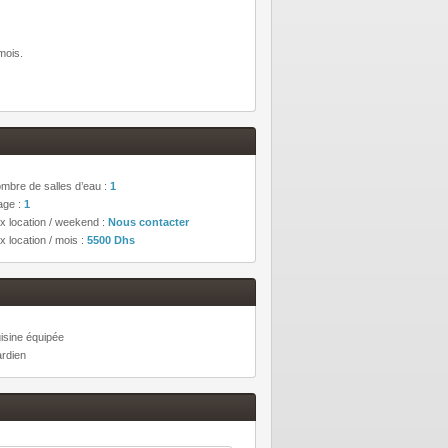
mois.
mbre de salles d’eau :
1
age :
1
ix location / weekend :
Nous contacter
ix location / mois :
5500 Dhs
isine équipée
rdien