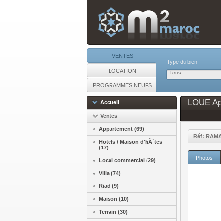
VENTES
Type du bien
LOCATION
Tous
PROGRAMMES NEUFS
LOUE App
Accueil
Ventes
Appartement (69)
Réf: RAM
Hotels / Maison d'hÃ´tes
(17)
Photos
Local commercial (29)
Villa (74)
Riad (9)
Maison (10)
Terrain (30)