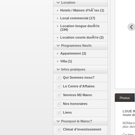
Location
Hotels / Maison d'hÃ´tes (1)
Local commercial (17)
Location longue durÃ©e
(194)
Location courte durÃ©e (2)
Programmes Neufs
Appartement (2)
Villa (1)
Infos pratiques
Qui Sommes nous?
Le Centre d'Affaires
Services M2 Maroc
Photos
Nos honoraires
LOUE R
Liens
route d
Pourquoi le Maroc?
M2Maroc.
plus de
Climat d'investissement
Ce bien