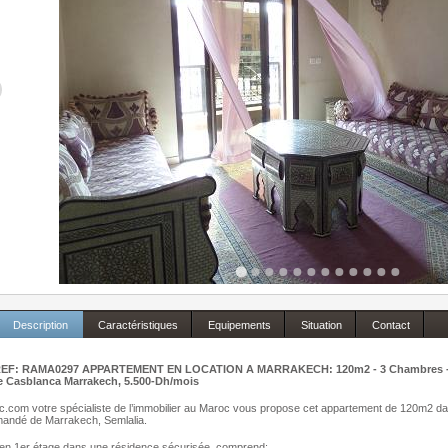
Description
Caractéristiques
Equipements
Situation
Contact
EF: RAMA0297 APPARTEMENT EN LOCATION A MARRAKECH: 120m2 - 3 Chambres - 1 S
e Casblanca Marrakech, 5.500-Dh/mois
com votre spécialiste de l’immobilier au Maroc vous propose cet appartement de 120m2 dans
mandé de Marrakech, Semlalia.
 en 1er étage dans une résidence sécurisée, comprend: