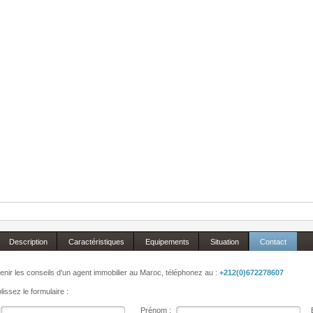
Description
Caractéristiques
Equipements
Situation
Contact
enir les conseils d'un agent immobilier au Maroc, téléphonez au :
+212(0)672278607
issez le formulaire :
Prénom :