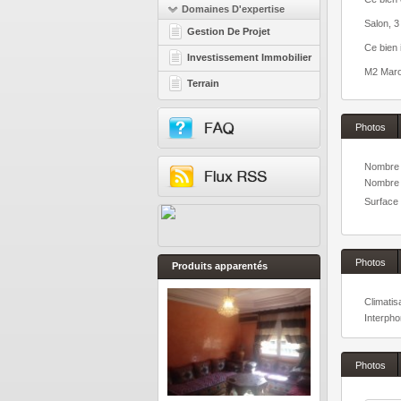
Domaines D'expertise
Salon, 3
Gestion De Projet
Ce bien 
Investissement Immobilier
M2 Maroc
Terrain
Photos
Nombre 
Nombre d
Surface 
Photos
Produits apparentés
Climatis
Interph
Photos