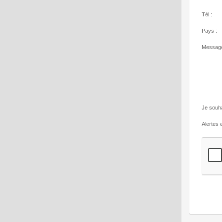
Tél :
Pays :
Message
Je souha
Alertes e