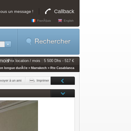
Callback
nous un message !
FranÃ§ais
English
mois
Prix location / mois : 5 500 Dhs - 517 €
ion longue durÃ©e > Marrakech > Rte Casablanca
voyer à un ami
Imprimer