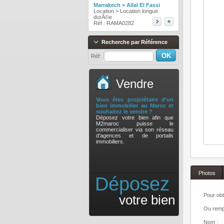
Marrakech > Allal El Fassi
Location > Location longue
durÃ©e
Réf : RAMA0282
Recherche par Référence
Réf:
Vendre
Vous êtes propriétaire d’un
bien immobilier au Maroc et
souhaitez le vendre ?
Déposez votre bien afin que
M2maroc puisse le
commercialiser via son réseau
d’agences et de portails
immobiliers.
Photos
Déposez
Pour obt
votre bien
Ou rempl
Nom :