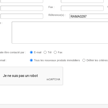
Fax :
Réference(s) :
 :
ite être contacté par :
E-mail
Tél
Fax
mail :
Tous les nouveaux produits immobiliers
Définir les critères