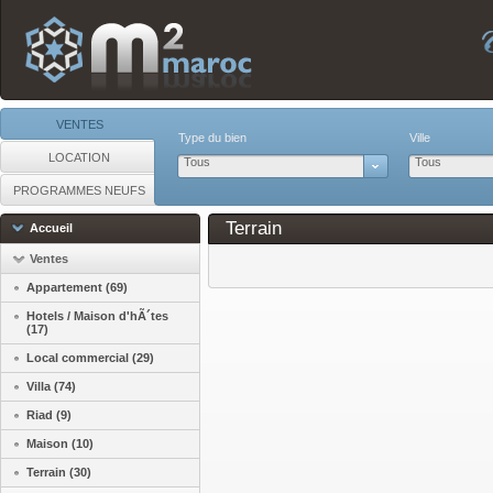
VENTES
Type du bien
Ville
LOCATION
Tous
Tous
PROGRAMMES NEUFS
Terrain
Accueil
Ventes
Appartement (69)
Hotels / Maison d'hÃ´tes
(17)
Local commercial (29)
Villa (74)
Riad (9)
Maison (10)
Terrain (30)