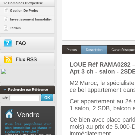
Domaines D'expertise
Gestion De Projet
Investissement Immobilier
Terrain
Photos
Description
Caractéristique
LOUE Réf RAMA0282
Apt 3 ch - salon - 2SDB
M2 Maroc, le spécialiste
ce bel appartement dans 
Recherche par Référence
Réf:
Cet appartement au 2è 
1 salon, 2 SDB, balcon e
Vendre
Ce bien avec place parki
Vous êtes propriétaire d’un
mois) au prix de 5.000-D
bien immobilier au Maroc et
souhaitez le vendre ?
immédiatement.