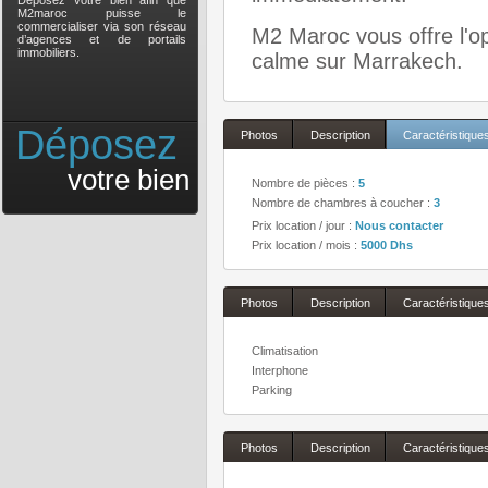
Déposez votre bien afin que
M2maroc puisse le
commercialiser via son réseau
M2 Maroc vous offre l'o
d’agences et de portails
immobiliers.
calme sur Marrakech.
Déposez
Photos
Description
Caractéristique
votre bien
Nombre de pièces :
5
Nombre de chambres à coucher :
3
Prix location / jour :
Nous contacter
Prix location / mois :
5000 Dhs
Photos
Description
Caractéristique
Climatisation
Interphone
Parking
Photos
Description
Caractéristique