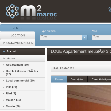
VENTES
Type du bien
Ville
LOCATION
Tous
Tous
PROGRAMMES NEUFS
LOUE Appartement meublÃ© 3 Ch
Accueil
Ventes
Appartement (69)
Réf: RAMA0282
Hotels / Maison d'hÃ´tes
(17)
Photos
Description
Caractéristique
Local commercial (29)
Villa (74)
Riad (9)
Maison (10)
Terrain (30)