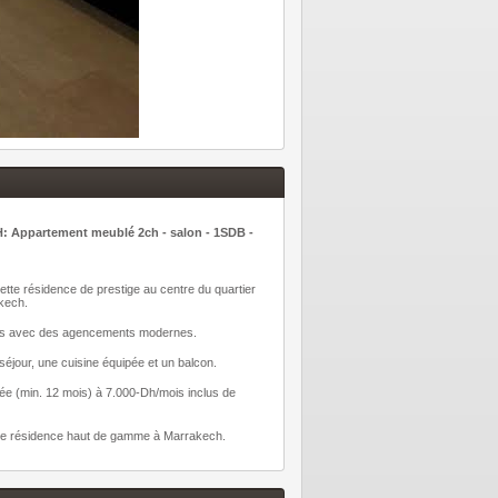
artement meublé 2ch - salon - 1SDB -
tte résidence de prestige au centre du quartier
akech.
ions avec des agencements modernes.
jour, une cuisine équipée et un balcon.
rée (min. 12 mois) à 7.000-Dh/mois inclus de
s une résidence haut de gamme à Marrakech.