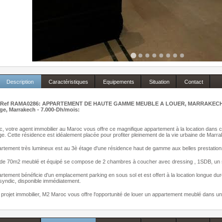
Description
Caractéristiques
Equipements
Situation
Contact
Ref RAMA0286: APPARTEMENT DE HAUTE GAMME MEUBLE A LOUER, MARRAKECH: App
ge, Marrakech - 7.000-Dh/mois:
 votre agent immobilier au Maroc vous offre ce magnifique appartement à la location dans ce
e. Cette résidence est idéalement placée pour profiter pleinement de la vie urbaine de Marr
artement très lumineux est au 3è étage d'une résidence haut de gamme aux belles prestat
de 70m2 meublé et équipé se compose de 2 chambres à coucher avec dressing , 1SDB, un sé
rtement bénéficie d'un emplacement parking en sous sol et est offert à la location longue du
 syndic, disponible immédiatement.
projet immobilier, M2 Maroc vous offre l'opportunité de louer un appartement meublé dan