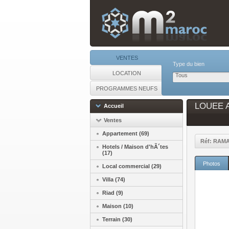
VENTES
Type du bien
LOCATION
Tous
PROGRAMMES NEUFS
LOUEE Ap
Accueil
Ventes
Appartement (69)
Réf: RAM
Hotels / Maison d'hÃ´tes
(17)
Photos
Local commercial (29)
Villa (74)
Riad (9)
Maison (10)
Terrain (30)