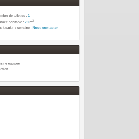
mbre de toilettes :
1
2
rface habitable :
70
m
ix location / semaine :
Nous contacter
isine équipée
rdien