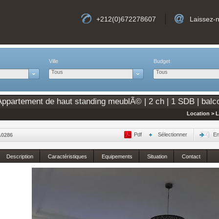
+212(0)672278607
Laissez-
Ville
Budget
Tous
Tous
partement de haut standing meublÃ© | 2 ch | 1 SDB | balc
Location > 
Pdf
Sélectionner
En
A0286
Description
Caractéristiques
Equipements
Situation
Contact