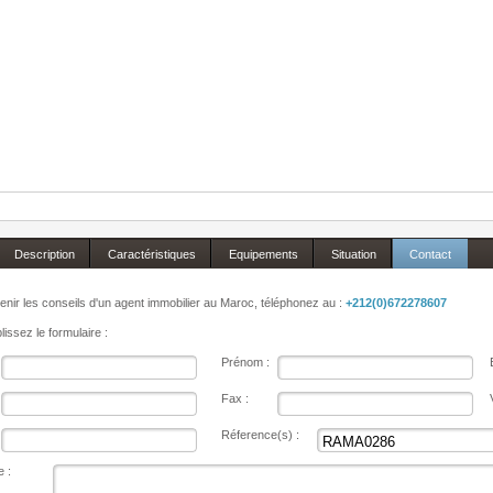
Description
Caractéristiques
Equipements
Situation
Contact
enir les conseils d'un agent immobilier au Maroc, téléphonez au :
+212(0)672278607
issez le formulaire :
Prénom :
Fax :
Réference(s) :
 :