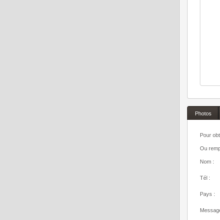
Photos
Pour obt
Ou rempl
Nom :
Tél :
Pays :
Message