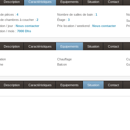
Description
Caractéristiques
Equipements
Situation
Contact
de pièces :
4
Nombre de salles de bain :
1
No
de chambres à coucher :
2
Étage :
3
Su
tion / jour :
Nous contacter
Prix location / weekend :
Nous contacter
Pr
tion / mois :
7000 Dhs
Description
Caractéristiques
Equipements
Situation
Contact
ation
Chauffage
Cu
one
Balcon
Ga
Description
Caractéristiques
Equipements
Situation
Contact