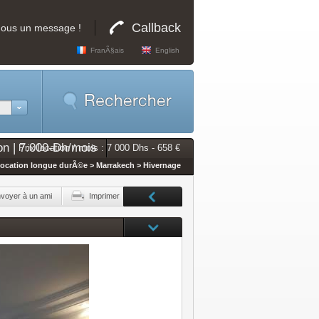
Callback
nous un message !
FranÃ§ais
English
on | 7.000-Dh/mois
Prix location / mois : 7 000 Dhs - 658 €
Location longue durÃ©e > Marrakech > Hivernage
voyer à un ami
Imprimer