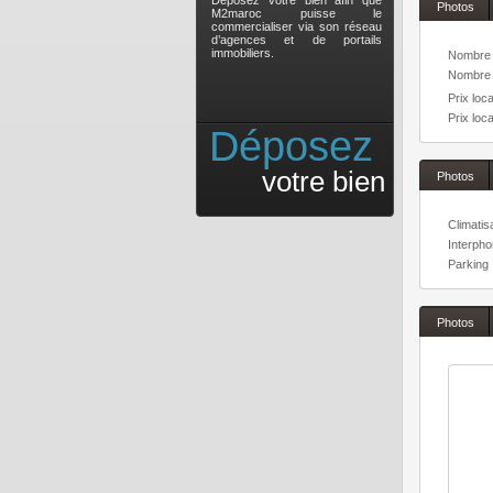
Déposez votre bien afin que
Photos
M2maroc puisse le
commercialiser via son réseau
d’agences et de portails
immobiliers.
Nombre 
Nombre 
Prix loca
Prix loca
Déposez
votre bien
Photos
Climatis
Interph
Parking
Photos