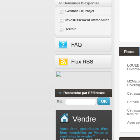
Domaines D'expertise
Gestion De Projet
Investissement Immobilier
Terrain
Photos
LOUEE 
Hiverna
M2Maroc,
Hivernag
Recherche par Référence
Cet app
Réf:
Ce bien 
Cet appa
frais de
Vendre
Avec ce 
Vous êtes propriétaire d’un
bien immobilier au Maroc et
souhaitez le vendre ?