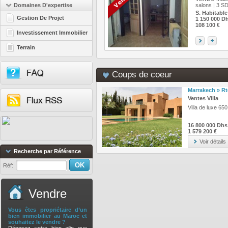
Domaines D'expertise
salons | 3 SDB
S. Habitable
Gestion De Projet
1 150 000 D
108 100 €
Investissement Immobilier
Terrain
Coups de coeur
Marrakech » R
Ventes Villa
Villa de luxe 65
16 800 000 Dhs
1 579 200 €
Voir détails
Recherche par Référence
Réf:
Vendre
Vous êtes propriétaire d’un
bien immobilier au Maroc et
souhaitez le vendre ?