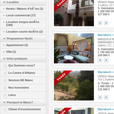
Location
VENDU Maison
3 salons | 5 S
S. Habitable
Hotels / Maison d'hÃ´tes (1)
1 250 000 D
117 500 €
Local commercial (17)
Location longue durÃ©e
(194)
Location courte durÃ©e (2)
Marrakech
>
Programmes Neufs
MAISON A V
MARRAKECH :
Appartement (2)
salons | 2 [...
S. Habitable
Villa (1)
1 700 000 D
159 800 €
Infos pratiques
Qui Sommes nous?
Marrakech
>
Le Centre d'Affaires
VENDU Maiso
7ch | 2salons 
Services M2 Maroc
S. Totale : 
1 400 000 D
Nos honoraires
131 600 €
Liens
Pourquoi le Maroc?
Climat d'investissement
Marrakech
>
VENDU Maiso