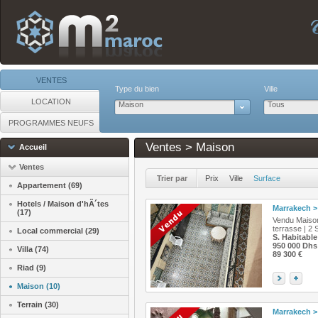
VENTES
Type du bien
Ville
LOCATION
Maison
Tous
PROGRAMMES NEUFS
Ventes > Maison
Accueil
Ventes
Trier par
Prix
Ville
Surface
Appartement (69)
Hotels / Maison d'hÃ´tes
Marrakech
>
(17)
Vendu Maison
terrasse | 2
Local commercial (29)
S. Habitable
950 000 Dhs
Villa (74)
89 300 €
Riad (9)
Maison (10)
Terrain (30)
Marrakech
>