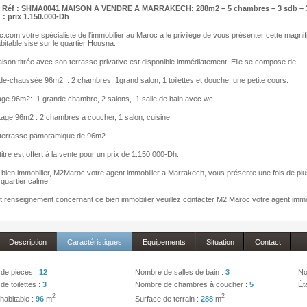
U
Réf : SHMA0041 MAISON A VENDRE A MARRAKECH: 288m2 – 5 chambres – 3 sdb – 3 s
: prix 1.150.000-Dh
com votre spécialiste de l'immobilier au Maroc a le privilège de vous présenter cette magnif
itable sise sur le quartier Housna.
ison titrée avec son terrasse privative est disponible immédiatement. Elle se compose de:
de-chaussée 96m2 : 2 chambres, 1grand salon, 1 toilettes et douche, une petite cours.
age 96m2: 1 grande chambre, 2 salons, 1 salle de bain avec wc.
age 96m2 : 2 chambres à coucher, 1 salon, cuisine.
terrasse pamoramique de 96m2
titre est offert à la vente pour un prix de 1.150 000-Dh.
bien immobilier, M2Maroc votre agent immobilier a Marrakech, vous présente une fois de pl
quartier calme.
t renseignement concernant ce bien immobilier veuillez contacter M2 Maroc votre agent immo
Description
Caractéristiques
Equipements
Situation
Contact
de pièces :
12
Nombre de salles de bain :
3
No
e toilettes :
3
Nombre de chambres à coucher :
5
Ét
2
2
habitable :
96
m
Surface de terrain :
288
m