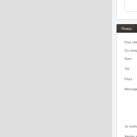
Photos
Pour obt
Ou rempl
Nom :
Tél :
Pays :
Message
Je souha
Alertes e