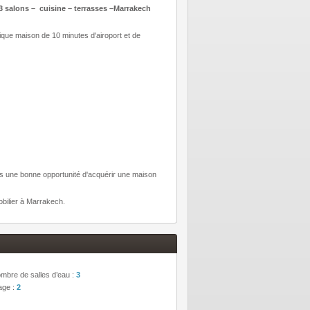
alons – cuisine – terrasses –Marrakech
ique maison de 10 minutes d'airoport et de
us une bonne opportunité d'acquérir une maison
bilier à Marrakech.
mbre de salles d’eau :
3
age :
2