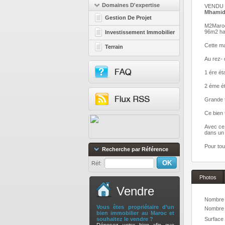
Domaines D'expertise
VEND
Mhamid 
Gestion De Projet
M2Maroc.
96m2 hab
Investissement Immobilier
Cette ma
Terrain
Au rez- 
1 ére ét
2 éme ét
Grande 
Ce bien 
Avec ce 
dans un 
Pour tou
Recherche par Référence
Réf:
Photos
Vendre
Nombre 
Vous êtes propriétaire d’un
Nombre d
bien immobilier au Maroc et
Surface 
souhaitez le vendre ?