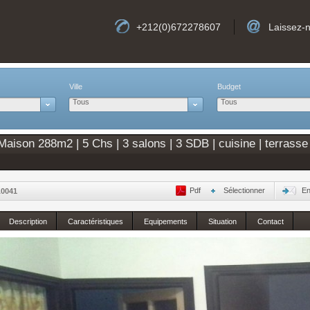
+212(0)672278607
Laissez-
Ville
Budget
Tous
Tous
ison 288m2 | 5 Chs | 3 salons | 3 SDB | cuisine | terrasse
Pdf
Sélectionner
En
A0041
Description
Caractéristiques
Equipements
Situation
Contact