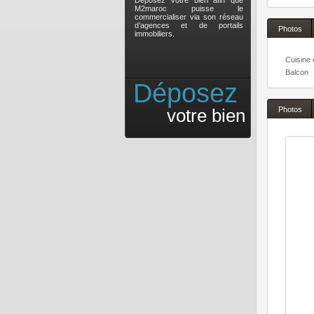
Déposez votre bien afin que
M2maroc puisse le
commercialiser via son réseau
d’agences et de portails
Photos
immobiliers.
Cuisine
Balcon
Déposez
Photos
votre bien