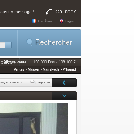
Callback
nous un message !
FranÃ§ais
English
 balcon
Prix de vente : 1 150 000 Dhs - 108 100 €
Ventes > Maison > Marrakech > M'hamid
voyer à un ami
Imprimer