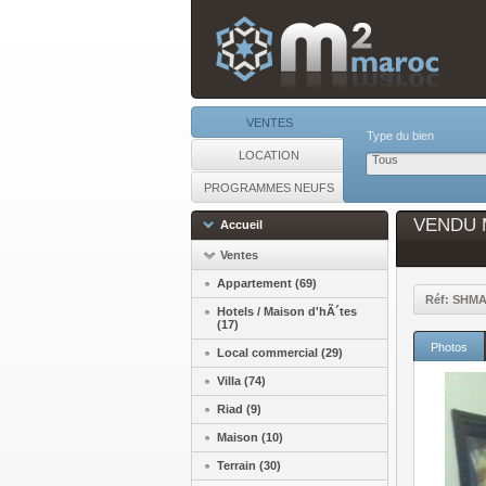
VENTES
Type du bien
LOCATION
Tous
PROGRAMMES NEUFS
VENDU Ma
Accueil
Ventes
Appartement (69)
Réf: SHM
Hotels / Maison d'hÃ´tes
(17)
Photos
Local commercial (29)
Villa (74)
Riad (9)
Maison (10)
Terrain (30)