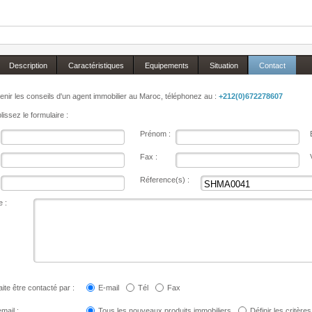
Description
Caractéristiques
Equipements
Situation
Contact
enir les conseils d'un agent immobilier au Maroc, téléphonez au :
+212(0)672278607
issez le formulaire :
Prénom :
Fax :
Réference(s) :
 :
ite être contacté par :
E-mail
Tél
Fax
mail :
Tous les nouveaux produits immobiliers
Définir les critères