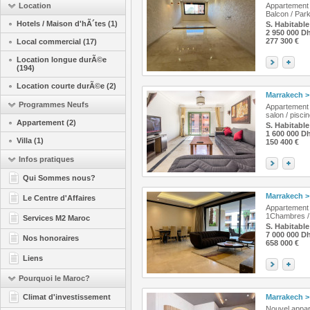
Location
Appartement 
Balcon / Park
Hotels / Maison d'hÃ´tes (1)
S. Habitable
2 950 000 D
277 300 €
Local commercial (17)
Location longue durÃ©e
(194)
Location courte durÃ©e (2)
Marrakech
>
Programmes Neufs
Appartement v
salon / pisci
Appartement (2)
S. Habitable
1 600 000 D
Villa (1)
150 400 €
Infos pratiques
Qui Sommes nous?
Marrakech
>
Le Centre d'Affaires
Appartement 
1Chambres / S
Services M2 Maroc
S. Habitable
7 000 000 D
Nos honoraires
658 000 €
Liens
Pourquoi le Maroc?
Climat d'investissement
Marrakech
>
Nouvel appa