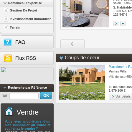
Domaines D'expertise
salon | 73m2
S. Habitable
Gestion De Projet
1 350 500 D
126 947 €
Investissement Immobilier
Terrain
Coups de coeur
Marrakech » R
Ventes Villa
Villa de luxe 65
16 800 000 Dhs
Recherche par Référence
1 579 200 €
Réf:
Voir détails
Vendre
Vous êtes propriétaire d’un
bien immobilier au Maroc et
souhaitez le vendre ?