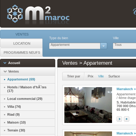
VENTES
Type du bien
Ville
LOCATION
Appartement
Tous
PROGRAMMES NEUFS
Ventes > Appartement
Accueil
Ventes
Trier par
Prix
Ville
Surface
Appartement (69)
Hotels / Maison d'hÃ´tes
Marrakech
>
(17)
Appartement 
/ 4éme étage
Local commercial (29)
S. Habitable
700 000 Dhs
Villa (74)
65 800 €
Riad (9)
Maison (10)
Terrain (30)
Marrakech
>