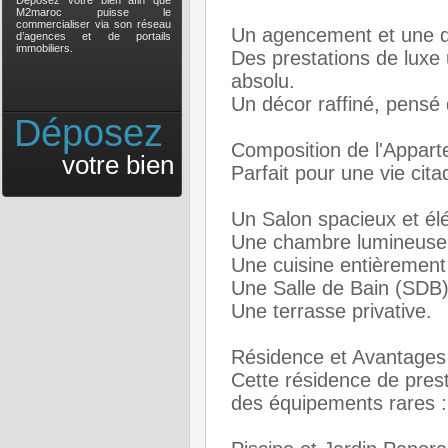
Déposez votre bien afin que
M2maroc puisse le
commercialiser via son réseau
Un agencement et une d
d’agences et de portails
immobiliers.
Des prestations de luxe 
absolu.
Un décor raffiné, pensé 
Déposez
Composition de l'Appar
votre bien
Parfait pour une vie cit
Un Salon spacieux et él
Une chambre lumineuse
Une cuisine entièrement
Une Salle de Bain (SDB)
Une terrasse privative.
Résidence et Avantages 
Cette résidence de prest
des équipements rares :