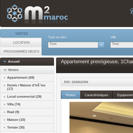
VENTES
Type du bien
Ville
LOCATION
Tous
Tous
PROGRAMMES NEUFS
Appartement prestigieuse, 1Cham
Accueil
Ventes
Appartement (69)
Réf: SAMA0394
Hotels / Maison d'hÃ´tes
(17)
Photos
Caractéristiques
Equipemen
Local commercial (29)
Villa (74)
Riad (9)
Maison (10)
Terrain (30)