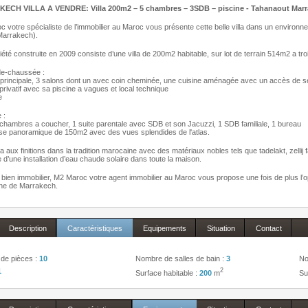
CH VILLA A VENDRE: Villa 200m2 – 5 chambres – 3SDB – piscine - Tahanaout Mar
 votre spécialiste de l’immobilier au Maroc vous présente cette belle villa dans un environn
Marrakech).
iété construite en 2009 consiste d’une villa de 200m2 habitable, sur lot de terrain 514m2 a tr
de-chaussée :
 principale, 3 salons dont un avec coin cheminée, une cuisine aménagée avec un accès de 
 privatif avec sa piscine a vagues et local technique
e
 :
3 chambres a coucher, 1 suite parentale avec SDB et son Jacuzzi, 1 SDB familiale, 1 bureau
se panoramique de 150m2 avec des vues splendides de l'atlas.
lla aux finitions dans la tradition marocaine avec des matériaux nobles tels que tadelakt, zellij
e d’une installation d’eau chaude solaire dans toute la maison.
bien immobilier, M2 Maroc votre agent immobilier au Maroc vous propose une fois de plus l’opp
e de Marrakech.
Description
Caractéristiques
Equipements
Situation
Contact
de pièces :
10
Nombre de salles de bain :
3
No
1
2
Surface habitable :
200
m
Su