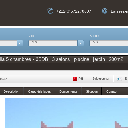
+212(0)672278607
Laissez-
Ville
Budget
Tous
Tous
la 5 chambres - 3SDB | 3 salons | piscine | jardin | 200m2
Pdf
Sélectionner
En
0037
Description
Caractéristiques
Equipements
Situation
Contact