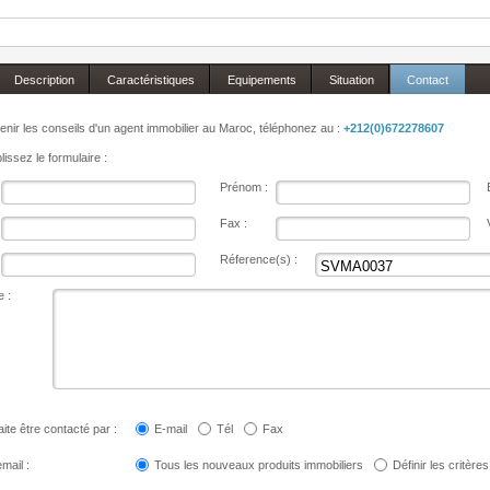
Description
Caractéristiques
Equipements
Situation
Contact
enir les conseils d'un agent immobilier au Maroc, téléphonez au :
+212(0)672278607
issez le formulaire :
Prénom :
Fax :
Réference(s) :
 :
ite être contacté par :
E-mail
Tél
Fax
mail :
Tous les nouveaux produits immobiliers
Définir les critères