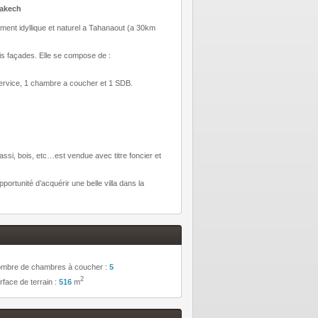
rakech
ement idyllique et naturel a Tahanaout (a 30km
ois façades. Elle se compose de :
service, 1 chambre a coucher et 1 SDB.
 fassi, bois, etc…est vendue avec titre foncier et
ortunité d’acquérir une belle villa dans la
mbre de chambres à coucher :
5
2
rface de terrain :
516
m