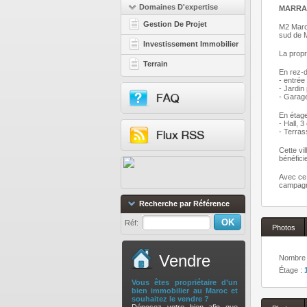
Domaines D'expertise
MARRAKE
Gestion De Projet
M2 Maroc
sud de 
Investissement Immobilier
La propr
Terrain
En rez-
- entrée
- Jardin
- Garag
En étage
- Hall, 
- Terras
Cette vi
bénéfici
Avec ce 
campagn
Recherche par Référence
Réf:
Photos
Vendre
Nombre 
Étage :
Vous êtes propriétaire d’un
bien immobilier au Maroc et
souhaitez le vendre ?