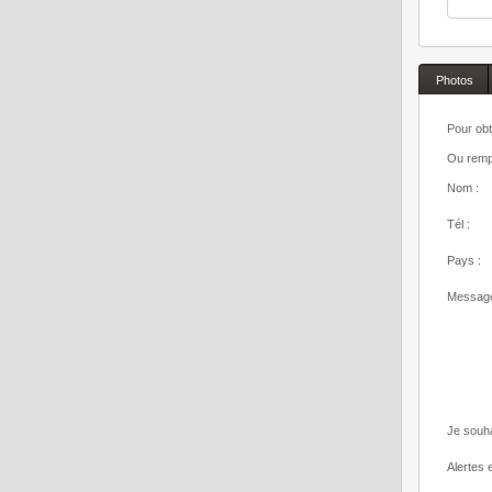
Photos
Pour obt
Ou rempl
Nom :
Tél :
Pays :
Message
Je souha
Alertes e