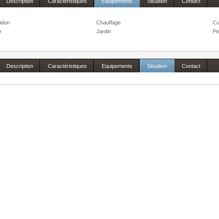
Description
Caractéristiques
Equipements
Situation
Contact
ation
Chauffage
Cu
e
Jardin
Pi
Description
Caractéristiques
Equipements
Situation
Contact