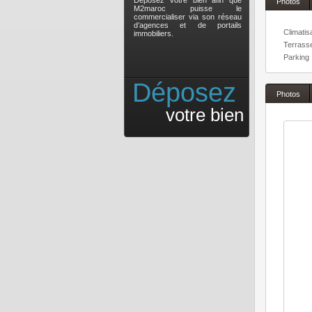
Déposez votre bien afin que
Photos
M2maroc puisse le
commercialiser via son réseau
d’agences et de portails
Climatis
immobiliers.
Terrass
Parking
Déposez
Photos
votre bien