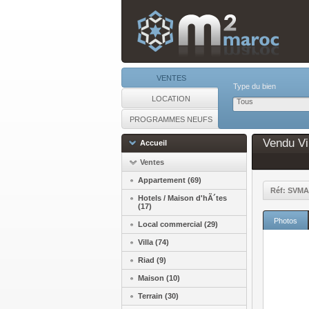
VENTES
Type du bien
LOCATION
Tous
PROGRAMMES NEUFS
Vendu Vil
Accueil
Ventes
Appartement (69)
Réf: SVMA
Hotels / Maison d'hÃ´tes
(17)
Photos
Local commercial (29)
Villa (74)
Riad (9)
Maison (10)
Terrain (30)