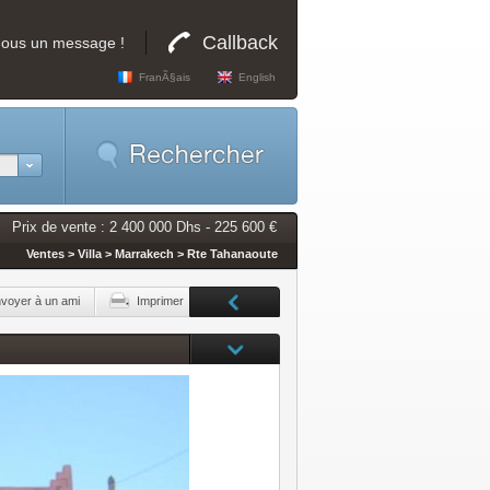
Callback
nous un message !
FranÃ§ais
English
Prix de vente : 2 400 000 Dhs - 225 600 €
Ventes > Villa > Marrakech > Rte Tahanaoute
voyer à un ami
Imprimer