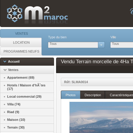
VENTES
Type du bien
Ville
LOCATION
Tous
Tous
PROGRAMMES NEUFS
Vendu Terrain morcelle de 4Ha Ti
Accueil
Ventes
Appartement (69)
Réf: SLMA0014
Hotels / Maison d'hÃ´tes
(17)
Photos
Description
Caractéristique
Local commercial (29)
Villa (74)
Riad (9)
Maison (10)
Terrain (30)