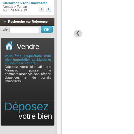
Marrakech > Rte Ouarzazate
Ventes > Terrain
Réf : SLMA0019
Recherche par Référence
Réf:
Vendre
Vous êtes propriétaire d’un
bien immobilier au Maroc et
souhaitez le vendre ?
Déposez votre bien afin que
M2maroc puisse le
commercialiser via son réseau
d’agences et de portails
immobiliers.
Déposez
votre bien