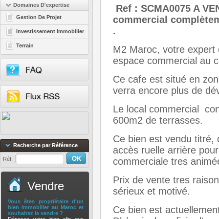
Domaines D'expertise
Ref : SCMA0075 A V
Gestion De Projet
commercial complèteme
.
Investissement Immobilier
Terrain
M2 Maroc, votre expert 
espace commercial au ce
Ce cafe est situé en zon
verra encore plus de dé
Le local commercial co
600m2 de terrasses.
Ce bien est vendu titré,
Recherche par Référence
accès ruelle arrière pou
Réf:
commerciale tres animé
Prix de vente tres rais
Vendre
sérieux et motivé.
Vous êtes propriétaire d’un
bien immobilier au Maroc et
Ce bien est actuellement
souhaitez le vendre ?