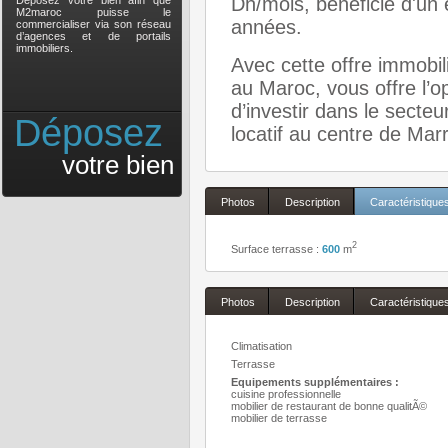
Dh/mois, beneficie d'un 
Déposez votre bien afin que
M2maroc puisse le
années.
commercialiser via son réseau
d’agences et de portails
immobiliers.
Avec cette offre immobili
au Maroc, vous offre l’o
d’investir dans le secte
Déposez
locatif au centre de Mar
votre bien
Photos
Description
Caractéristique
2
Surface terrasse :
600
m
Photos
Description
Caractéristique
Climatisation
Terrasse
Equipements supplémentaires :
cuisine professionnelle
mobilier de restaurant de bonne qualitÃ©
mobilier de terrasse