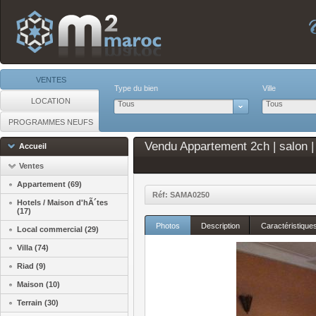
VENTES
Type du bien
Ville
LOCATION
Tous
Tous
PROGRAMMES NEUFS
Vendu Appartement 2ch | salon |
Accueil
Ventes
Appartement (69)
Réf: SAMA0250
Hotels / Maison d'hÃ´tes
(17)
Photos
Description
Caractéristique
Local commercial (29)
Villa (74)
Riad (9)
Maison (10)
Terrain (30)