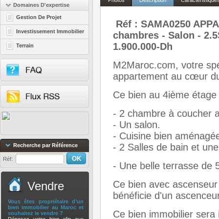
Photos
Description
Caractéristique
Domaines D'expertise
Gestion De Projet
Réf : SAMA0250 APP
Investissement Immobilier
chambres - Salon - 2.5
1.900.000-Dh
Terrain
M2Maroc.com, votre spéc
appartement au cœur du
Ce bien au 4ième étage
- 2 chambre à coucher a
- Un salon.
- Cuisine bien aménagé
- 2 Salles de bain et une 
Recherche par Référence
Réf:
- Une belle terrasse de
Ce bien avec ascenseur t
Vendre
bénéficie d'un ascenceur
Vous êtes propriétaire d’un
bien immobilier au Maroc et
Ce bien immobilier sera
souhaitez le vendre ?