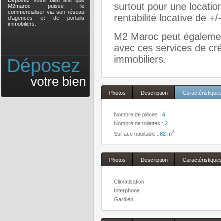
Déposez votre bien afin que
surtout pour une locati
M2maroc puisse le
commercialiser via son réseau
rentabilité locative de +
d’agences et de portails
immobiliers.
M2 Maroc peut également
avec ces services de cré
immobiliers.
Déposez
votre bien
Photos
Description
Caractéristique
Nombre de pièces :
6
Nombre de toilettes :
2
2
Surface habitable :
82
m
Photos
Description
Caractéristique
Climatisation
Interphone
Gardien