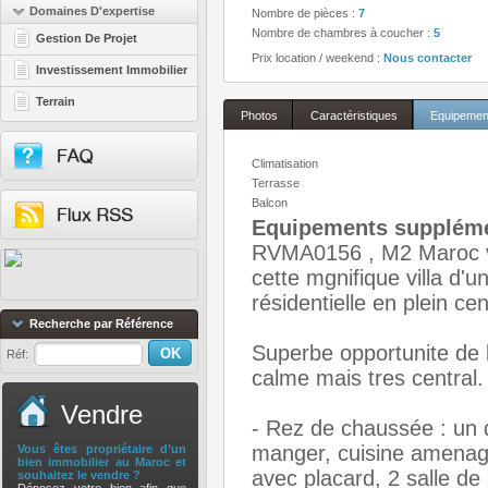
Domaines D'expertise
Nombre de pièces :
7
Nombre de chambres à coucher :
5
Gestion De Projet
Prix location / weekend :
Nous contacter
Investissement Immobilier
Terrain
Photos
Caractéristiques
Equipemen
Climatisation
Terrasse
Balcon
Equipements suppléme
RVMA0156 , M2 Maroc vot
cette mgnifique villa d'
résidentielle en plein c
Recherche par Référence
Superbe opportunite de l
Réf:
calme mais tres central.
Vendre
- Rez de chaussée : un 
manger, cuisine amenage
Vous êtes propriétaire d’un
bien immobilier au Maroc et
avec placard, 2 salle de 
souhaitez le vendre ?