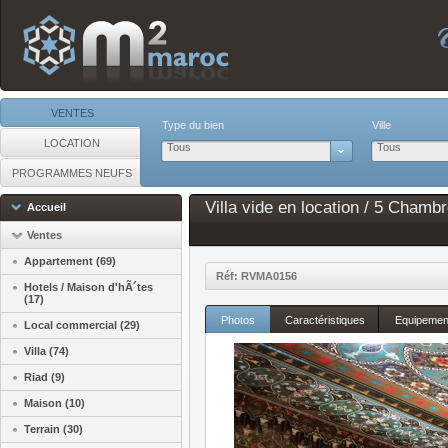
VENTES
Type du bien
Ville
LOCATION
Tous
Tous
PROGRAMMES NEUFS
Villa vide en location / 5 Chamb
Accueil
Ventes
Appartement (69)
Réf: RVMA0156
Hotels / Maison d'hÃ´tes
(17)
Photos
Caractéristiques
Equipemen
Local commercial (29)
Villa (74)
Riad (9)
Maison (10)
Terrain (30)