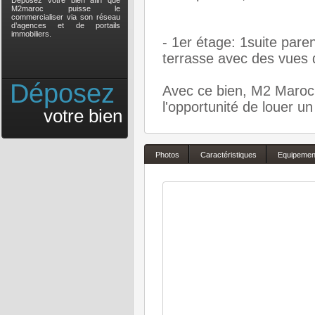
Déposez votre bien afin que
M2maroc puisse le
commercialiser via son réseau
d’agences et de portails
immobiliers.
- 1er étage: 1suite pare
terrasse avec des vues
Déposez
Avec ce bien, M2 Maroc 
l'opportunité de louer un
votre bien
Photos
Caractéristiques
Equipemen