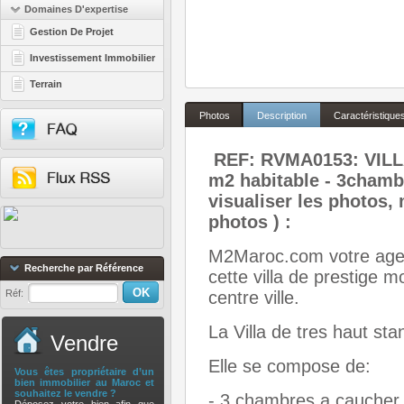
Domaines D'expertise
Gestion De Projet
Investissement Immobilier
Terrain
Photos
Description
Caractéristique
REF: RVMA0153: VIL
m2 habitable - 3chambr
visualiser les photos,
photos ) :
M2Maroc.com votre agen
Recherche par Référence
cette villa de prestige
Réf:
centre ville.
La Villa de tres haut st
Vendre
Elle se compose de:
Vous êtes propriétaire d’un
bien immobilier au Maroc et
souhaitez le vendre ?
- 3 chambres a caucher.