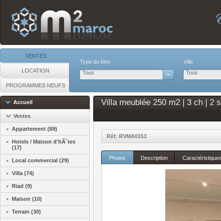
VENTES
Type du bien
Ville
LOCATION
Tous
Tous
PROGRAMMES NEUFS
Villa meublée 250 m2 | 3 ch | 2 
Accueil
Ventes
Appartement (69)
Réf: RVMA0153
Hotels / Maison d'hÃ´tes
(17)
Photos
Description
Caractéristique
Local commercial (29)
Villa (74)
Riad (9)
Maison (10)
Terrain (30)