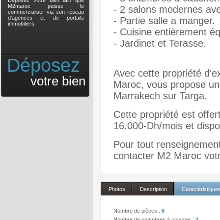
Déposez votre bien afin que
M2maroc puisse le
- 2 salons modernes av
commercialiser via son réseau
d’agences et de portails
- Partie salle a manger.
immobiliers.
- Cuisine entièrement é
- Jardinet et Terasse.
Déposez
Avec cette propriété d'e
votre bien
Maroc, vous propose une
Marrakech sur Targa.
Cette propriété est offer
16.000-Dh/mois et disp
Pour tout renseignement 
contacter M2 Maroc votre
Photos
Description
Caractéristique
Nombre de pièces :
6
Nombre de chambres à coucher :
3