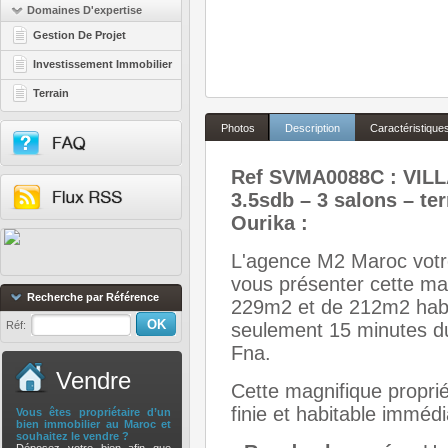
Domaines D'expertise
Gestion De Projet
Investissement Immobilier
Terrain
Photos
Description
Caractéristique
Ref SVMA0088C : VIL
3.5sdb – 3 salons – te
Ourika :
L'agence M2 Maroc votre 
vous présenter cette mag
Recherche par Référence
229m2 et de 212m2 habit
Réf:
seulement 15 minutes du
Fna.
Vendre
Cette magnifique proprié
finie et habitable immé
Vous êtes propriétaire d’un
bien immobilier au Maroc et
souhaitez le vendre ?