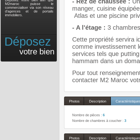
- Rez de chaussée :
Un
Déposez votre bien afin que
M2maroc puisse le
manger, cuisine équipée
commercialiser via son réseau
d’agences et de portails
Atlas et une piscine priv
immobiliers.
- A l'étage :
3 chambres 
Déposez
Cette propriété servira
comme investissement loc
votre bien
services tels que puttin
hammam dans un domai
Pour tout renseignement 
contacter M2 Maroc votr
Photos
Description
Caractéristique
Nombre de pièces :
6
Nombre de chambres à coucher :
3
Photos
Description
Caractéristique