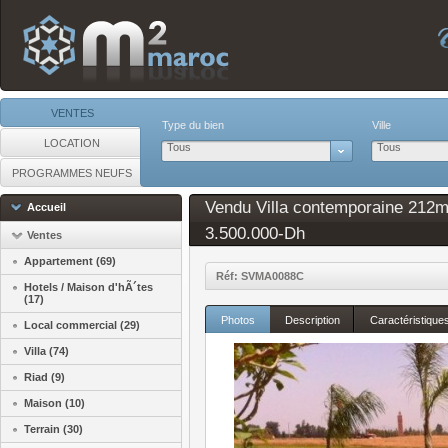
VENTES
Type du bien
Ville
LOCATION
Tous
Tous
PROGRAMMES NEUFS
Vendu Villa contemporaine 212m2 
Accueil
3.500.000-Dh
Ventes
Appartement (69)
Réf: SVMA0088C
Hotels / Maison d'hÃ´tes
(17)
Photos
Description
Caractéristique
Local commercial (29)
Villa (74)
Riad (9)
Maison (10)
Terrain (30)