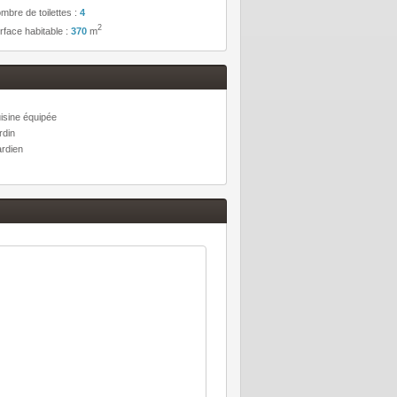
mbre de toilettes :
4
2
rface habitable :
370
m
isine équipée
rdin
rdien