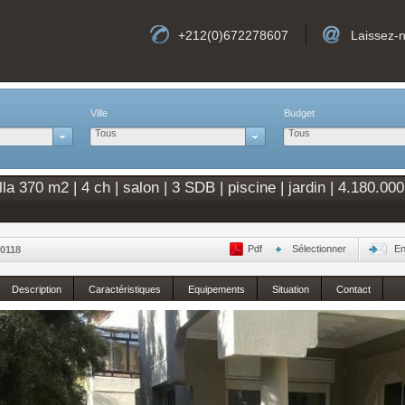
+212(0)672278607
Laissez-
Ville
Budget
Tous
Tous
la 370 m2 | 4 ch | salon | 3 SDB | piscine | jardin | 4.180.00
Pdf
Sélectionner
En
0118
Description
Caractéristiques
Equipements
Situation
Contact