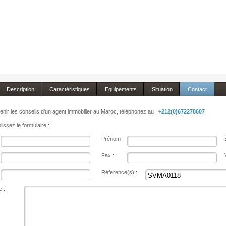
Description
Caractéristiques
Equipements
Situation
Contact
enir les conseils d'un agent immobilier au Maroc, téléphonez au :
+212(0)672278607
issez le formulaire :
Prénom :
Fax :
Réference(s) :
 :