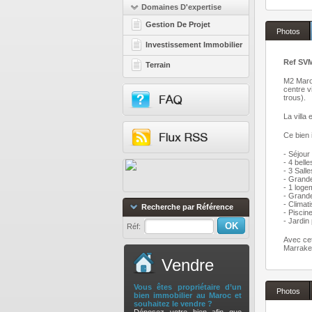
Domaines D'expertise
Gestion De Projet
Photos
Investissement Immobilier
Ref SVM
Terrain
M2 Maroc
centre v
trous).
La villa
Ce bien 
- Séjour
- 4 bell
- 3 Sall
- Grande
- 1 loge
- Grande
- Climati
Recherche par Référence
- Piscine
- Jardin 
Réf:
Avec cet
Marrakec
Vendre
Vous êtes propriétaire d’un
Photos
bien immobilier au Maroc et
souhaitez le vendre ?