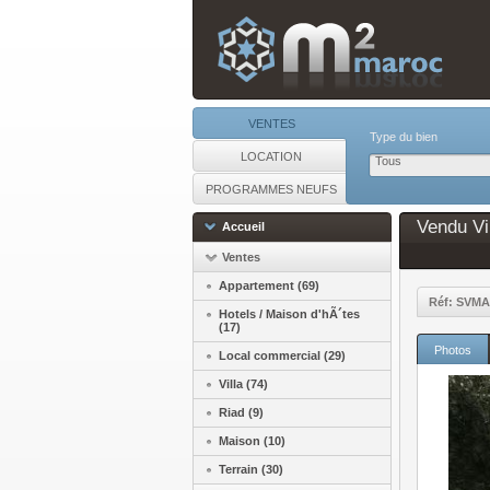
VENTES
Type du bien
LOCATION
Tous
PROGRAMMES NEUFS
Vendu Vil
Accueil
Ventes
Appartement (69)
Réf: SVMA
Hotels / Maison d'hÃ´tes
(17)
Photos
Local commercial (29)
Villa (74)
Riad (9)
Maison (10)
Terrain (30)