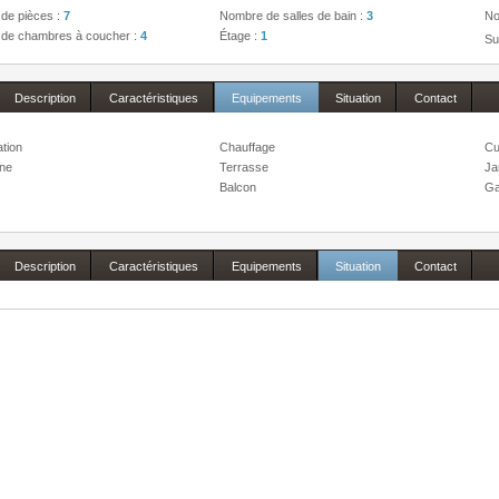
de pièces :
7
Nombre de salles de bain :
3
No
de chambres à coucher :
4
Étage :
1
Su
Description
Caractéristiques
Equipements
Situation
Contact
ation
Chauffage
Cu
one
Terrasse
Ja
Balcon
Ga
Description
Caractéristiques
Equipements
Situation
Contact