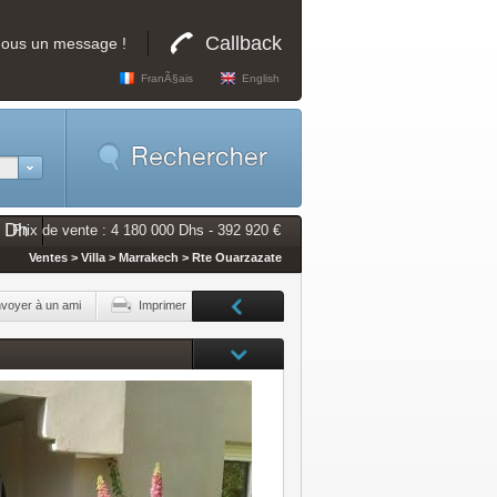
Callback
nous un message !
FranÃ§ais
English
0 Dh
Prix de vente : 4 180 000 Dhs - 392 920 €
Ventes > Villa > Marrakech > Rte Ouarzazate
voyer à un ami
Imprimer