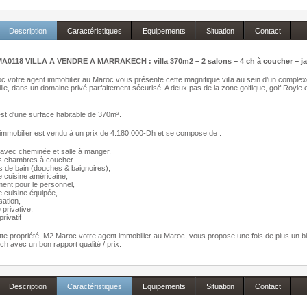
Description
Caractéristiques
Equipements
Situation
Contact
A0118 VILLA A VENDRE A MARRAKECH : villa 370m2 – 2 salons – 4 ch à coucher – jar
 votre agent immobilier au Maroc vous présente cette magnifique villa au sein d’un complex
ille, dans un domaine privé parfaitement sécurisé. A deux pas de la zone golfique, golf Royle e
 est d'une surface habitable de 370m².
immobilier est vendu à un prix de 4.180.000-Dh et se compose de :
 avec cheminée et salle à manger.
es chambres à coucher
es de bain (douches & baignoires),
 cuisine américaine,
ment pour le personnel,
 cuisine équipée,
sation,
 privative,
privatif
te propriété, M2 Maroc votre agent immobilier au Maroc, vous propose une fois de plus un bi
h avec un bon rapport qualité / prix.
Description
Caractéristiques
Equipements
Situation
Contact