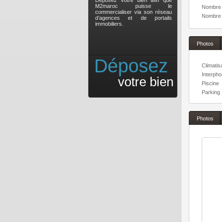
Déposez votre bien afin que
M2maroc puisse le
Nombre 
commercialiser via son réseau
Nombre 
d’agences et de portails
immobiliers.
Photos
Déposez
Climatis
Interph
votre bien
Piscine
Parking
Photos