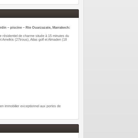
din – piscine – Rte Ouarzazate, Marrakech:
e résidentiel de charme située à 15 minutes du
t Amelkis (27trous), Atlas golf et Almaden (18
en immobilier exceptionnel aux portes de