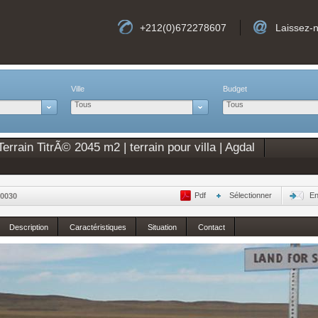
+212(0)672278607
Laissez-
Ville
Budget
Tous
Tous
rrain TitrÃ© 2045 m2 | terrain pour villa | Agdal
Pdf
Sélectionner
En
0030
Description
Caractéristiques
Situation
Contact