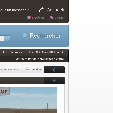
Callback
nous un message !
FranÃ§ais
English
Prix de vente : 5 112 500 Dhs - 480 575 €
Ventes > Terrain > Marrakech > Agdal
voyer à un ami
Imprimer