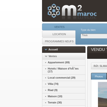
VENTES
Type du bien
LOCATION
Tous
PROGRAMMES NEUFS
VENDU Te
Accueil
Ventes
Appartement (69)
Réf: SLMA
Hotels / Maison d'hÃ´tes
(17)
Photos
Local commercial (29)
Villa (74)
Riad (9)
Maison (10)
Terrain (30)