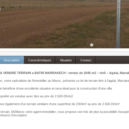
Description
Caractéristiques
Situation
Contact
A VENDRE TERRAIN a BATIR
MARRAKECH : terrain de 2045 m2 – titré – Agdal, Marra
, votre spécialiste de l’immobilier au Maroc, présente ce lot de terrain titre à l'agdal, Marra
n bénéficie d’une excellente situation et sera ideal pour la construction d'une villa.
opriété est vendue avec titre au prix de 2.500-Dh/m2
se également d'un terrain similaire d'une superficie de 2304m² au prix de 2.500-Dh/m²
terrain, M2Maroc votre agent immobilier, vous propose une fois de plus la possibilité d’acquérir
meurre d'exception.