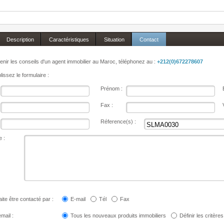
Description
Caractéristiques
Situation
Contact
enir les conseils d'un agent immobilier au Maroc, téléphonez au :
+212(0)672278607
issez le formulaire :
Prénom :
Fax :
Réference(s) :
 :
ite être contacté par :
E-mail
Tél
Fax
mail :
Tous les nouveaux produits immobiliers
Définir les critères