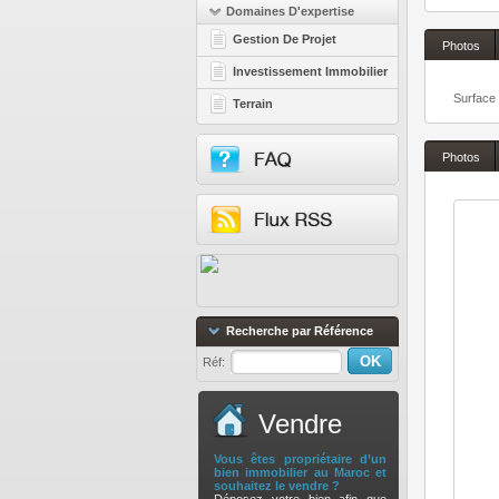
Domaines D'expertise
Gestion De Projet
Photos
Investissement Immobilier
Surface 
Terrain
Photos
Recherche par Référence
Réf:
Vendre
Vous êtes propriétaire d’un
bien immobilier au Maroc et
souhaitez le vendre ?