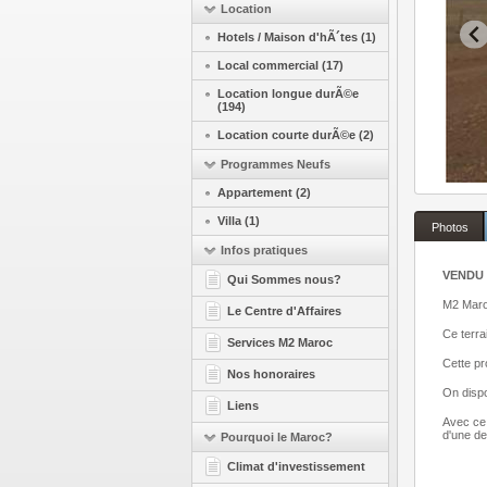
Location
Hotels / Maison d'hÃ´tes (1)
Local commercial (17)
Location longue durÃ©e
(194)
Location courte durÃ©e (2)
Programmes Neufs
Appartement (2)
Villa (1)
Photos
Infos pratiques
VENDU 
Qui Sommes nous?
M2 Maroc
Le Centre d'Affaires
Ce terrai
Services M2 Maroc
Cette pr
Nos honoraires
On dispo
Liens
Avec ce 
d'une de
Pourquoi le Maroc?
Climat d'investissement