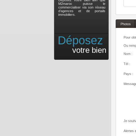
Déposez votre bien afin que
M2maroc puisse le
commercialiser via son réseau
d’agences et de portails
immobiliers.
Photos
Déposez
Pour obt
Ou rempl
votre bien
Nom :
Tél :
Pays :
Message
Je souha
Alertes e