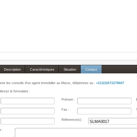
Description
Caractéristiques
Situation
Contact
enir les conseils d'un agent immobilier au Maroc, téléphonez au :
+212(0)672278607
issez le formulaire :
Prénom :
Fax :
Réference(s) :
 :