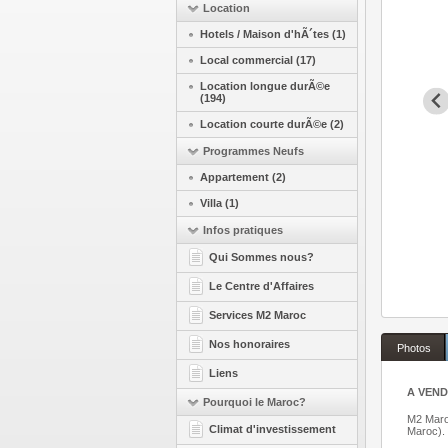
Location
Hotels / Maison d'hÃ´tes (1)
Local commercial (17)
Location longue durÃ©e
(194)
Location courte durÃ©e (2)
Programmes Neufs
Appartement (2)
Villa (1)
Infos pratiques
Qui Sommes nous?
Le Centre d'Affaires
Services M2 Maroc
Nos honoraires
Photos
Liens
A VENDR
Pourquoi le Maroc?
M2 Maroc
Climat d'investissement
Maroc).