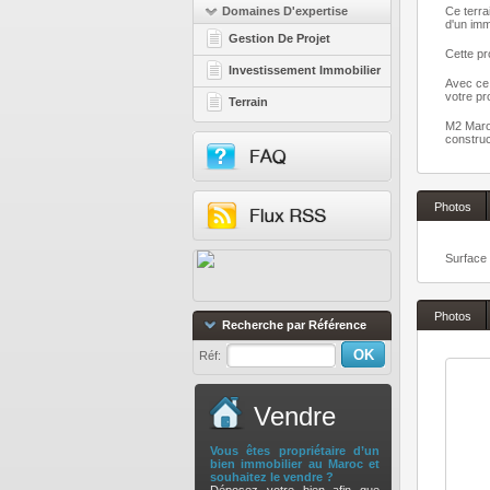
Domaines D'expertise
Ce terra
d'un im
Gestion De Projet
Cette pr
Investissement Immobilier
Avec ce 
votre pro
Terrain
M2 Maroc
construc
Photos
Surface 
Photos
Recherche par Référence
Réf:
Vendre
Vous êtes propriétaire d’un
bien immobilier au Maroc et
souhaitez le vendre ?