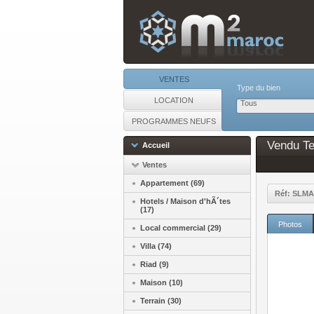
VENTES
Type du bien
LOCATION
Tous
PROGRAMMES NEUFS
Vendu Te
Accueil
Ventes
Appartement (69)
Réf: SLMA
Hotels / Maison d'hÃ´tes
(17)
Photos
Local commercial (29)
Villa (74)
Riad (9)
Maison (10)
Terrain (30)