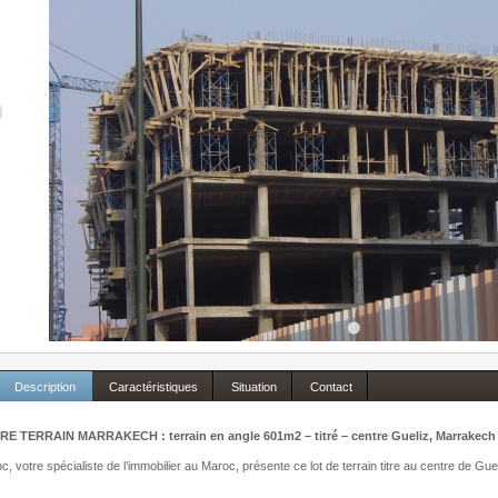
Description
Caractéristiques
Situation
Contact
E TERRAIN MARRAKECH : terrain en angle 601m2 – titré – centre Gueliz, Marrakec
, votre spécialiste de l’immobilier au Maroc, présente ce lot de terrain titre au centre de Gue