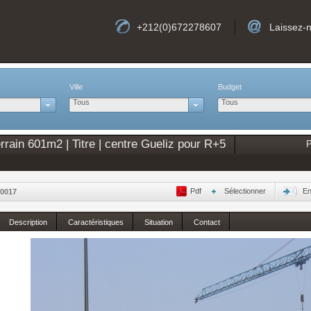
+212(0)672278607
Laissez-
Ville
Budget
Tous
Tous
rrain 601m2 | Titre | centre Gueliz pour R+5
P
Pdf
Sélectionner
En
0017
Description
Caractéristiques
Situation
Contact