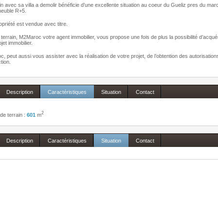
in avec sa villa a demolir bénéficie d’une excellente situation au coeur du Gueliz pres du marc
meuble R+5.
opriété est vendue avec titre.
terrain, M2Maroc votre agent immobilier, vous propose une fois de plus la possibilité d’acquérir
jet immobilier.
, peut aussi vous assister avec la réalisation de votre projet, de l’obtention des autorisatio
tion.
Description
Caractéristiques
Situation
Contact
2
de terrain :
601
m
Description
Caractéristiques
Situation
Contact