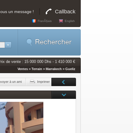
Callback
nous un message !
FranÃ§ais
English
rix de vente : 15 000 000 Dhs - 1 410 000 €
Ventes > Terrain > Marrakech > Gueliz
voyer à un ami
Imprimer