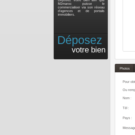
Déposez votre bien afin que
M2maroc puisse le
commercialiser via son réseau
d’agences et de portails
immobiliers.
Déposez
votre bien
Photos
Pour obt
Ou rempl
Nom :
Tél :
Pays :
Message