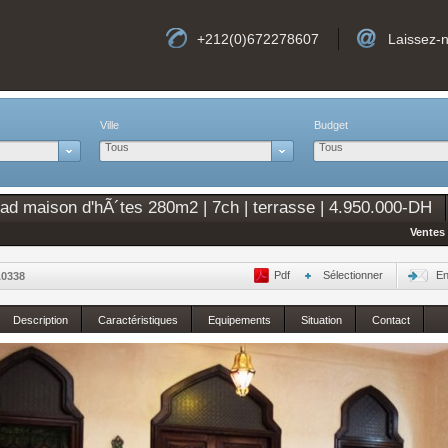
+212(0)672278607
Laissez-
Ville
Budget
Tous
Tous
ad maison d'hÃ´tes 280m2 | 7ch | terrasse | 4.950.000-DH
Ventes 
Pdf
Sélectionner
En
A0338
Description
Caractéristiques
Equipements
Situation
Contact