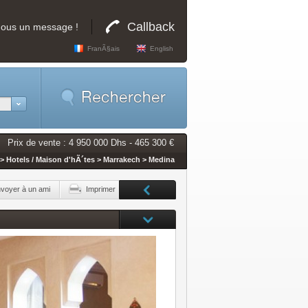
Callback
nous un message !
FranÃ§ais
English
Prix de vente : 4 950 000 Dhs - 465 300 €
> Hotels / Maison d'hÃ´tes > Marrakech > Medina
voyer à un ami
Imprimer