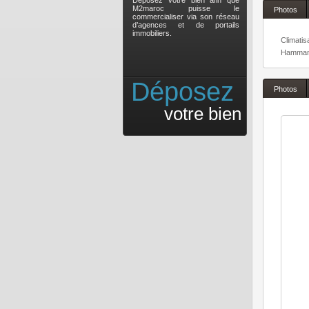
Déposez votre bien afin que
M2maroc puisse le
Photos
commercialiser via son réseau
d’agences et de portails
immobiliers.
Climatis
Hamma
Déposez
Photos
votre bien