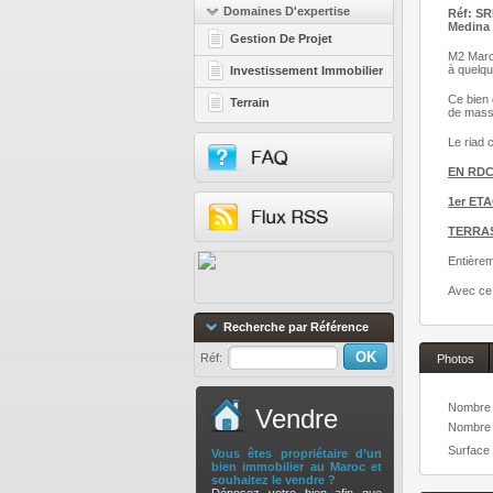
Domaines D'expertise
Réf: S
Medina 
Gestion De Projet
M2 Maroc
à quelqu
Investissement Immobilier
Ce bien 
Terrain
de mass
Le riad 
EN RDC
1er ET
TERRA
Entièrem
Avec ce 
Recherche par Référence
Réf:
Photos
Nombre 
Vendre
Nombre d
Surface 
Vous êtes propriétaire d’un
bien immobilier au Maroc et
souhaitez le vendre ?