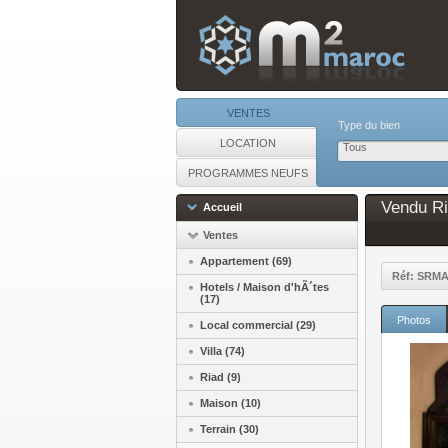
VENTES
Type du bien
LOCATION
Tous
PROGRAMMES NEUFS
Vendu Ri
Accueil
Ventes
Appartement (69)
Réf: SRM
Hotels / Maison d'hÃ´tes
(17)
Photos
Local commercial (29)
Villa (74)
Riad (9)
Maison (10)
Terrain (30)