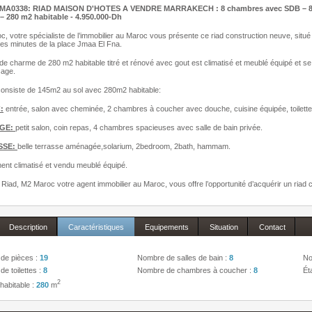
RMA0338: RIAD MAISON D'HOTES A VENDRE MARRAKECH : 8 chambres avec SDB – 8 
– 280 m2 habitable - 4.950.000-Dh
, votre spécialiste de l’immobilier au Maroc vous présente ce riad construction neuve, situ
es minutes de la place Jmaa El Fna.
de charme de 280 m2 habitable titré et rénové avec gout est climatisé et meublé équipé e
age.
consiste de 145m2 au sol avec 280m2 habitable:
:
entrée, salon avec cheminée, 2 chambres à coucher avec douche, cuisine équipée, toilettes
AGE:
petit salon, coin repas, 4 chambres spacieuses avec salle de bain privée.
SSE:
belle terrasse aménagée,solarium, 2bedroom, 2bath, hammam.
ent climatisé et vendu meublé équipé.
Riad, M2 Maroc votre agent immobilier au Maroc, vous offre l’opportunité d’acquérir un riad clef 
Description
Caractéristiques
Equipements
Situation
Contact
de pièces :
19
Nombre de salles de bain :
8
No
e toilettes :
8
Nombre de chambres à coucher :
8
Ét
2
habitable :
280
m