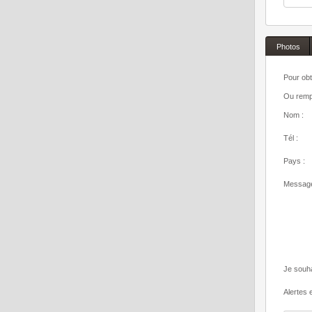
Photos
Pour obt
Ou rempl
Nom :
Tél :
Pays :
Message
Je souha
Alertes e