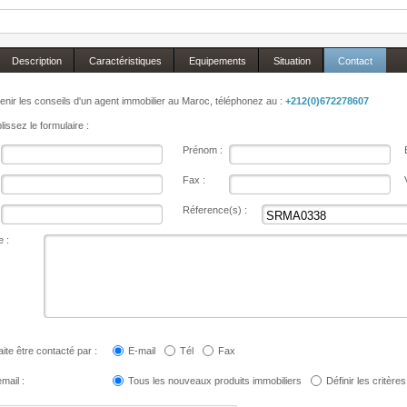
Description
Caractéristiques
Equipements
Situation
Contact
enir les conseils d'un agent immobilier au Maroc, téléphonez au :
+212(0)672278607
issez le formulaire :
Prénom :
Fax :
Réference(s) :
 :
ite être contacté par :
E-mail
Tél
Fax
mail :
Tous les nouveaux produits immobiliers
Définir les critères