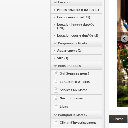
Location
Hotels / Maison d'hÃ´tes (1)
Local commercial (17)
Location longue durÃ©e
(194)
Location courte durÃ©e (2)
Programmes Neufs
Appartement (2)
Villa (1)
Infos pratiques
Qui Sommes nous?
Le Centre d'Affaires
Services M2 Maroc
Nos honoraires
Liens
Pourquoi le Maroc?
Photos
Climat d'investissement