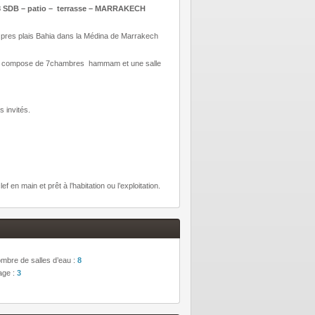
SDB – patio – terrasse – MARRAKECH
é pres plais Bahia dans la Médina de Marrakech
t se compose de 7chambres hammam et une salle
 invités.
en main et prêt à l’habitation ou l’exploitation.
mbre de salles d’eau :
8
age :
3