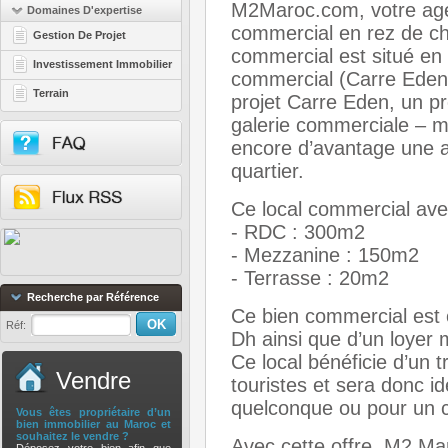
M2Maroc.com, votre agen
Domaines D'expertise
commercial en rez de ch
Gestion De Projet
commercial est situé en 
Investissement Immobilier
commercial (Carre Eden)
Terrain
projet Carre Eden, un pr
galerie commerciale – m
encore d’avantage une a
quartier.
Ce local commercial ave
- RDC : 300m2
- Mezzanine : 150m2
- Terrasse : 20m2
Recherche par Référence
Ce bien commercial est o
Réf:
Dh ainsi que d’un loyer
Ce local bénéficie d’un
Vendre
touristes et sera donc 
quelconque ou pour un c
Vous êtes propriétaire d’un
bien immobilier au Maroc et
souhaitez le vendre ?
Avec cette offre, M2 Mar