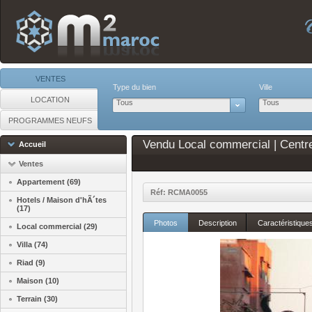
VENTES
Type du bien
Ville
LOCATION
Tous
Tous
PROGRAMMES NEUFS
Vendu Local commercial | Centr
Accueil
Ventes
Appartement (69)
Réf: RCMA0055
Hotels / Maison d'hÃ´tes
(17)
Photos
Description
Caractéristique
Local commercial (29)
Villa (74)
Riad (9)
Maison (10)
Terrain (30)