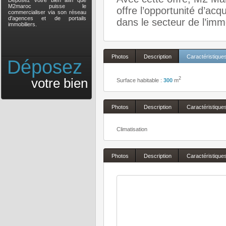
Déposez votre bien afin que
M2maroc puisse le
offre l’opportunité d’acqu
commercialiser via son réseau
d’agences et de portails
dans le secteur de l’im
immobiliers.
Photos
Description
Caractéristique
Déposez
votre bien
2
Surface habitable :
300
m
Photos
Description
Caractéristique
Climatisation
Photos
Description
Caractéristique