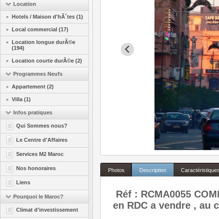
Location
Hotels / Maison d'hÃ´tes (1)
Local commercial (17)
Location longue durÃ©e
(194)
Location courte durÃ©e (2)
Programmes Neufs
Appartement (2)
Villa (1)
Infos pratiques
Qui Sommes nous?
Le Centre d'Affaires
Services M2 Maroc
Nos honoraires
Photos
Description
Caractéristique
Liens
Réf : RCMA0055 COM
Pourquoi le Maroc?
en RDC a vendre , au 
Climat d'investissement