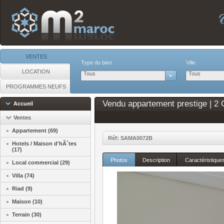
VENTES
Type du bien
Ville
LOCATION
Tous
Tous
PROGRAMMES NEUFS
Vendu appartement prestige | 2 
Accueil
Ventes
Appartement (69)
Réf: SAMA0072B
Hotels / Maison d'hÃ´tes
(17)
Photos
Description
Caractéristique
Local commercial (29)
Villa (74)
Riad (9)
Maison (10)
Terrain (30)