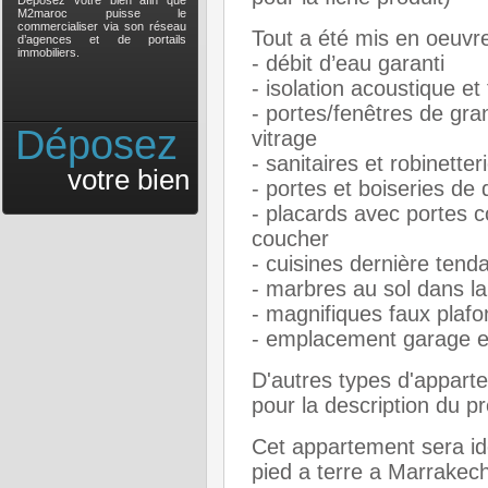
Déposez votre bien afin que
M2maroc puisse le
commercialiser via son réseau
Tout a été mis en oeuvre
d’agences et de portails
immobiliers.
- débit d’eau garanti
- isolation acoustique e
- portes/fenêtres de gr
Déposez
vitrage
- sanitaires et robinetter
votre bien
- portes et boiseries de 
- placards avec portes c
coucher
- cuisines dernière ten
- marbres au sol dans la 
- magnifiques faux plafo
- emplacement garage e
D'autres types d'appart
pour la description du p
Cet appartement sera i
pied a terre a Marrakech