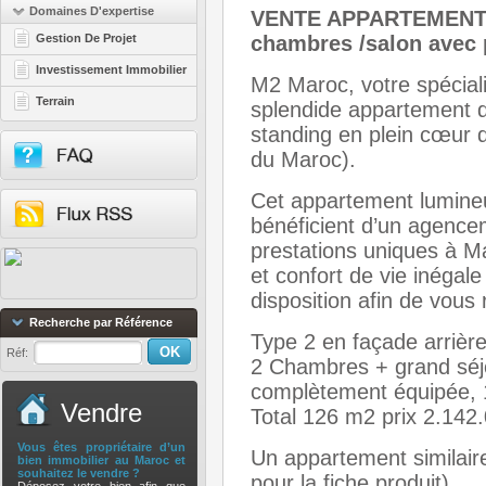
Domaines D'expertise
VENTE APPARTEMENT M
Gestion De Projet
chambres /salon avec p
Investissement Immobilier
M2 Maroc, votre spéciali
Terrain
splendide appartement 
standing en plein cœur d
du Maroc).
Cet appartement lumineu
bénéficient d’un agence
prestations uniques à Mar
et confort de vie inéga
disposition afin de vous
Recherche par Référence
Type 2 en façade arrière
Réf:
2 Chambres + grand séj
complètement équipée, 1 
Vendre
Total 126 m2 prix 2.142
Vous êtes propriétaire d’un
Un appartement similaire
bien immobilier au Maroc et
souhaitez le vendre ?
pour la fiche produit)