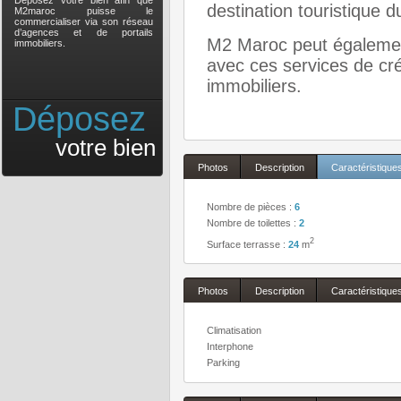
Déposez votre bien afin que
destination touristique d
M2maroc puisse le
commercialiser via son réseau
d’agences et de portails
M2 Maroc peut également
immobiliers.
avec ces services de cré
immobiliers.
Déposez
votre bien
Photos
Description
Caractéristique
Nombre de pièces :
6
Nombre de toilettes :
2
2
Surface terrasse :
24
m
Photos
Description
Caractéristique
Climatisation
Interphone
Parking