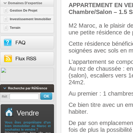
Domaines D'expertise
APPARTEMENT EN VEN
Gestion De Projet
Chambre/Salon – 1.5 S
Investissement Immobilier
M2 Maroc, a le plaisir 
Terrain
une petite résidence de
Cette résidence bénéfici
soignées avec sols en ma
L’appartement se compo
Au rez de chaussée : entr
(salon), escaliers vers 1
24m2.
Recherche par Référence
Au premier : 1 chambres
Réf:
Ce bien titre avec un em
habiter.
Vendre
De par son emplacement 
Vous êtes propriétaire d’un
bien immobilier au Maroc et
fois de plus la possibili
souhaitez le vendre ?