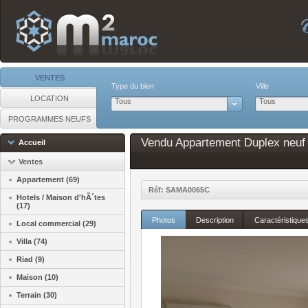
VENTES
Type du bien
Ville
LOCATION
Tous
Tous
PROGRAMMES NEUFS
Vendu Appartement Duplex neuf 1
Accueil
Ventes
Appartement (69)
Réf: SAMA0065C
Hotels / Maison d'hÃ´tes
(17)
Photos
Description
Caractéristique
Local commercial (29)
Villa (74)
Riad (9)
Maison (10)
Terrain (30)