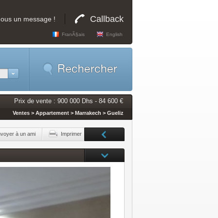
Callback
nous un message !
FranÃ§ais
English
Prix de vente : 900 000 Dhs - 84 600 €
Ventes > Appartement > Marrakech > Gueliz
voyer à un ami
Imprimer