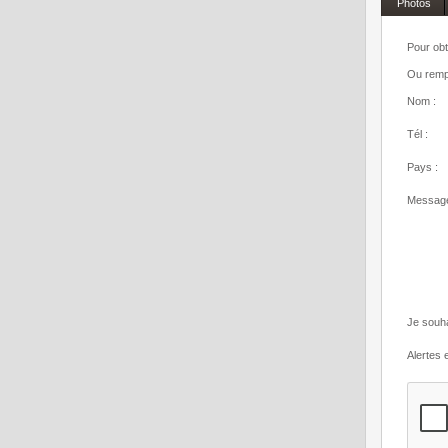
Photos
Pour obt
Ou rempl
Nom :
Tél :
Pays :
Message
Je souha
Alertes e