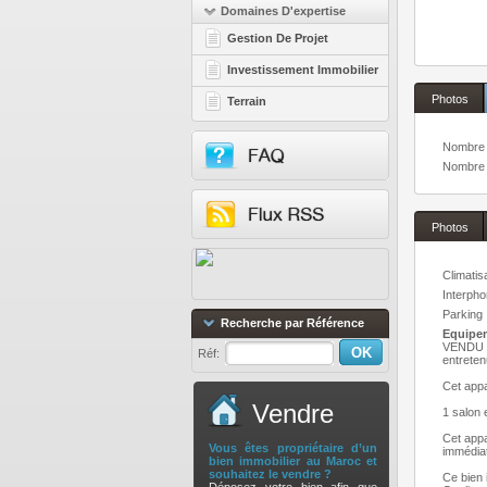
Domaines D'expertise
Gestion De Projet
Investissement Immobilier
Photos
Terrain
Nombre 
Nombre 
Photos
Climatis
Interph
Parking
Recherche par Référence
Equipem
VENDU R
Réf:
entreten
Cet appa
Vendre
1 salon 
Cet appa
Vous êtes propriétaire d’un
immédia
bien immobilier au Maroc et
souhaitez le vendre ?
Ce bien 