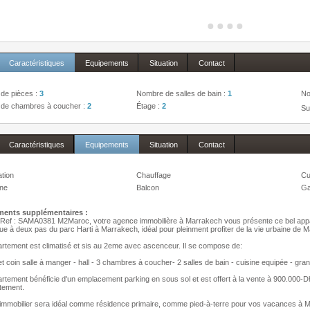
Caractéristiques
Equipements
Situation
Contact
de pièces :
3
Nombre de salles de bain :
1
No
de chambres à coucher :
2
Étage :
2
Su
Caractéristiques
Equipements
Situation
Contact
ation
Chauffage
Cu
one
Balcon
Ga
ents supplémentaires :
ef : SAMA0381 M2Maroc, votre agence immobilière à Marrakech vous présente ce bel appa
ue à deux pas du parc Harti à Marrakech, idéal pour pleinment profiter de la vie urbaine de 
rtement est climatisé et sis au 2eme avec ascenceur. Il se compose de:
et coin salle à manger - hall - 3 chambres à coucher- 2 salles de bain - cuisine equipée - g
rtement bénéficie d'un emplacement parking en sous sol et est offert à la vente à 900.000-D
tement.
immobilier sera idéal comme résidence primaire, comme pied-à-terre pour vos vacances à M