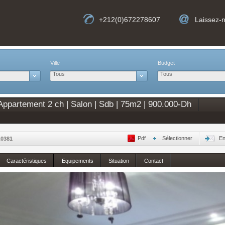
+212(0)672278607
Laissez-
Ville
Budget
Tous
Tous
partement 2 ch | Salon | Sdb | 75m2 | 900.000-Dh
Pdf
Sélectionner
En
A0381
Caractéristiques
Equipements
Situation
Contact