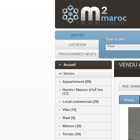
VENTES
Type du bien
LOCATION
Tous
PROGRAMMES NEUFS
VENDU Ap
Accueil
Ventes
Appartement (69)
Réf: SAM
Hotels / Maison d'hÃ´tes
(17)
Photos
Local commercial (29)
Villa (74)
Riad (9)
Maison (10)
Terrain (30)