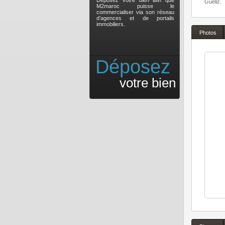
Déposez votre bien afin que
Gueliz.
M2maroc puisse le
commercialiser via son réseau
d’agences et de portails
immobiliers.
Photos
Déposez
votre bien