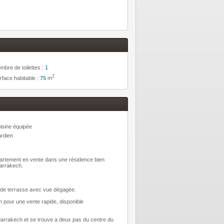
mbre de toilettes :
1
2
rface habitable :
75
m
isine équipée
rdien
rtement en vente dans une résidence bien
Marrakech.
rande terrasse avec vue dégagée.
h pour une vente rapide, disponible
arrakech et se trouve a deux pas du centre du