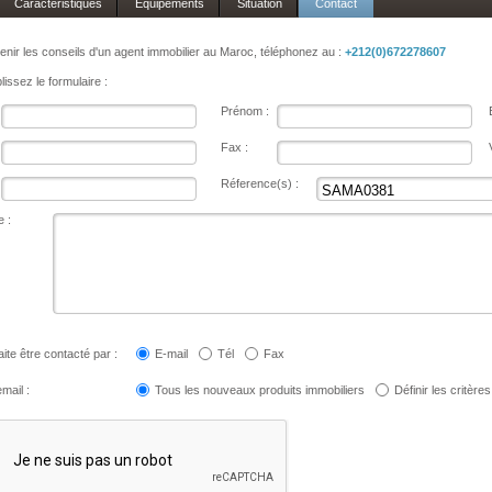
Caractéristiques
Equipements
Situation
Contact
enir les conseils d'un agent immobilier au Maroc, téléphonez au :
+212(0)672278607
issez le formulaire :
Prénom :
Fax :
Réference(s) :
 :
ite être contacté par :
E-mail
Tél
Fax
mail :
Tous les nouveaux produits immobiliers
Définir les critères