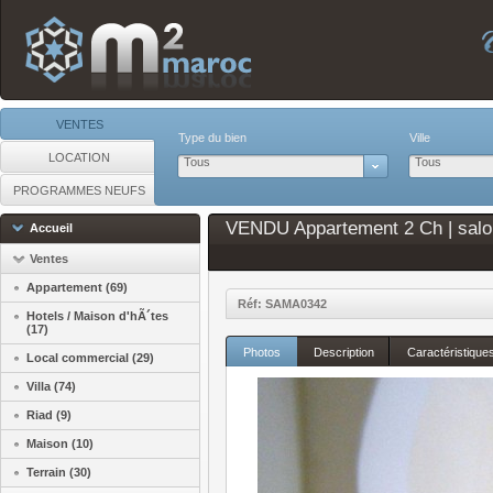
VENTES
Type du bien
Ville
LOCATION
Tous
Tous
PROGRAMMES NEUFS
VENDU Appartement 2 Ch | salo
Accueil
Ventes
Appartement (69)
Réf: SAMA0342
Hotels / Maison d'hÃ´tes
(17)
Photos
Description
Caractéristique
Local commercial (29)
Villa (74)
Riad (9)
Maison (10)
Terrain (30)