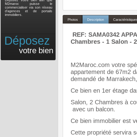
Déposez votre bien afin que
M2maroc puisse le
commercialiser via son réseau
d’agences et de portails
immobiliers.
Photos
Description
Caractéristique
REF: SAMA0342 APP
Déposez
Chambres - 1 Salon - 
votre bien
M2Maroc.com votre spéci
appartement de 67m2 dan
demandé de Marrakech,
Ce bien en 1er étage da
Salon, 2 Chambres à co
avec un balcon.
Ce bien immobilier est v
Cette propriété servira 