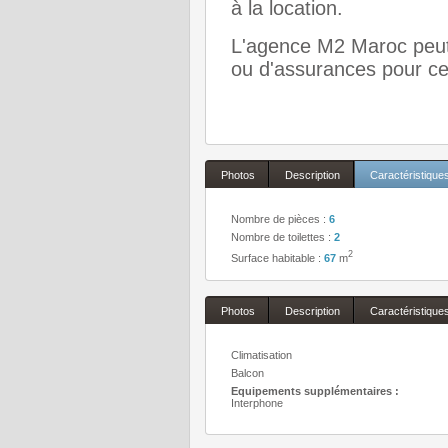
à la location.
L'agence M2 Maroc peut 
ou d'assurances pour ce
Photos
Description
Caractéristique
Nombre de pièces :
6
Nombre de toilettes :
2
2
Surface habitable :
67
m
Photos
Description
Caractéristique
Climatisation
Balcon
Equipements supplémentaires :
Interphone