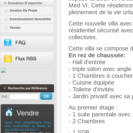
Domaines D'expertise
Med VI. Cette résidence 
Gestion De Projet
pleinement de la vie ur
Investissement Immobilier
Cette nouvelle villa avec
Terrain
résidentiel sécurisé av
collectives.
Cette villa se compose d
En rez de chaussée:
- Hall d’entrée
- triple salon avec angl
- 1 Chambres à coucher
- Cuisine équipée
- Toilette d'invités
Recherche par Référence
- Jardin privatif avec sa 
Réf:
Au premier étage :
Vendre
- 1 suite parentale avec 
- 2 Chambres
Vous êtes propriétaire d’un
bien immobilier au Maroc et
souhaitez le vendre ?
- 1 SDB