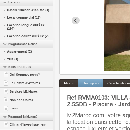
Location
Hotels / Maison d'hÃ´tes (1)
Local commercial (17)
Location longue durÃ©e
(194)
Location courte durÃ©e (2)
Programmes Neufs
Appartement (2)
Villa (1)
Infos pratiques
Qui Sommes nous?
Le Centre d'Affaires
Photos
Description
Caractéristique
Services M2 Maroc
Ref RVMA0103: VILLA
Nos honoraires
2.5SDB - Piscine - Jar
Liens
M2Maroc.com, votre agen
Pourquoi le Maroc?
la location dans cette r
Climat d'investissement
espace luxueux et verdoy