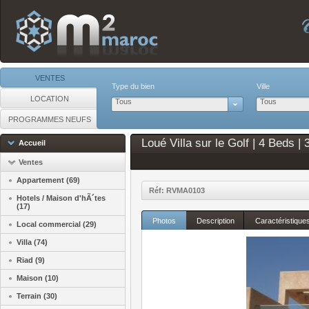
VENTES
Type du bien
Ville
LOCATION
Tous
Tous
PROGRAMMES NEUFS
Loué Villa sur le Golf | 4 Beds |
Accueil
Ventes
Appartement (69)
Réf: RVMA0103
Hotels / Maison d'hÃ´tes
(17)
Photos
Description
Caractéristique
Local commercial (29)
Villa (74)
Riad (9)
Maison (10)
Terrain (30)