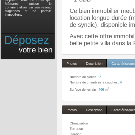
Déposez votre bien afin que
M2maroc puisse le
commercialiser via son réseau
Ce bien immobilier meubl
d’agences et de portails
immobiliers.
location longue durée (
de syndic), disponible 
Avec cette offre immobi
Déposez
belle petite villa dans 
votre bien
Photos
Description
Caractéristique
Nombre de pièces :
7
Nombre de chambres à coucher :
4
2
Surface de terrain :
400
m
Photos
Description
Caractéristique
Climatisation
Terrasse
Gardien