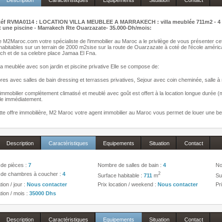
Description
Caractéristiques
Equipements
Situation
Contact
f RVMA0114 : LOCATION VILLA MEUBLEE A MARRAKECH : villa meublée 711m2 - 4 Ch 
et une piscine - Marrakech Rte Ouarzazate- 35.000-Dh/mois:
 M2Maroc.com votre spécialiste de l'immobilier au Maroc a le privilège de vous présenter ce
abitables sur un terrain de 2000 m2sise sur la route de Ouarzazate à coté de l'école américa
ch et de sa celebre place Jamaa El Fna.
lla meublée avec son jardin et piscine privative Elle se compose de:
es avec salles de bain dressing et terrasses privatives, Sejour avec coin cheminée, salle à m
immobilier complètement climatisé et meublé avec goût est offert à la location longue durée
le immédiatement.
te offre immobilière, M2 Maroc votre agent immobilier au Maroc vous permet de louer une bel
Description
Caractéristiques
Equipements
Situation
Contact
de pièces :
7
Nombre de salles de bain :
4
No
de chambres à coucher :
4
2
Surface habitable :
711
m
Su
tion / jour :
Nous contacter
Prix location / weekend :
Nous contacter
Pr
tion / mois :
35000 Dhs
Description
Caractéristiques
Equipements
Situation
Contact