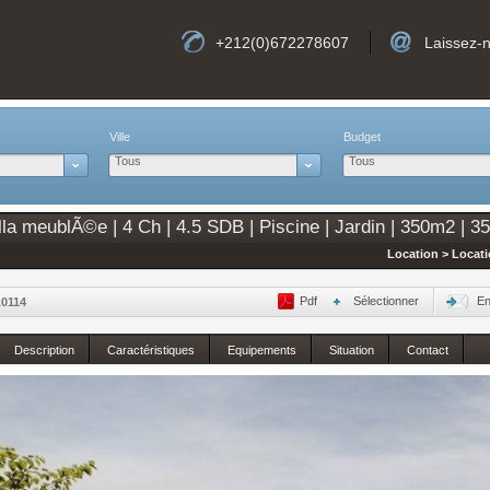
+212(0)672278607
Laissez-
Ville
Budget
Tous
Tous
la meublÃ©e | 4 Ch | 4.5 SDB | Piscine | Jardin | 350m2 | 3
Location > Locat
Pdf
Sélectionner
En
0114
Description
Caractéristiques
Equipements
Situation
Contact