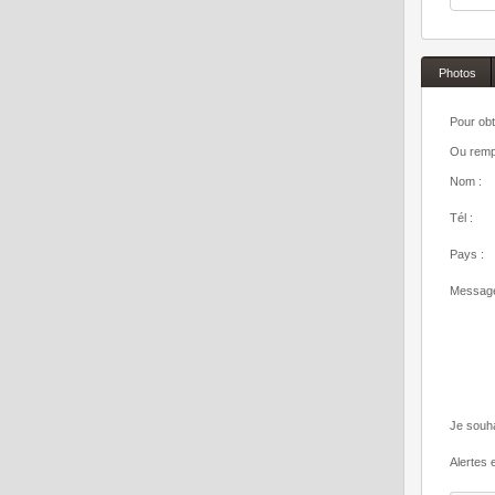
Photos
Pour obt
Ou rempl
Nom :
Tél :
Pays :
Message
Je souha
Alertes e