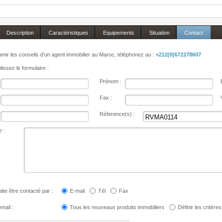
Description
Caractéristiques
Equipements
Situation
Contact
enir les conseils d'un agent immobilier au Maroc, téléphonez au :
+212(0)672278607
issez le formulaire :
Prénom :
Fax :
Réference(s) :
 :
ite être contacté par :
E-mail
Tél
Fax
mail :
Tous les nouveaux produits immobiliers
Définir les critères