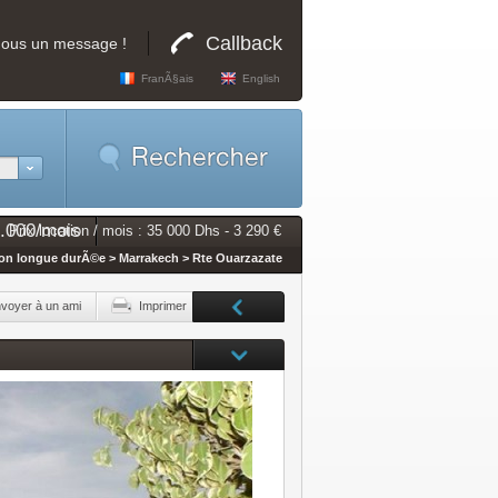
Callback
nous un message !
FranÃ§ais
English
5.000/mois
Prix location / mois : 35 000 Dhs - 3 290 €
ion longue durÃ©e > Marrakech > Rte Ouarzazate
voyer à un ami
Imprimer