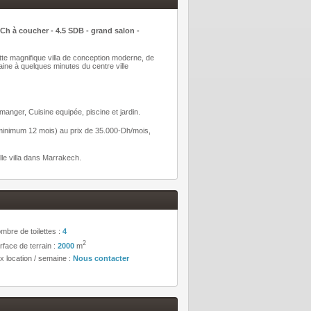
à coucher - 4.5 SDB - grand salon -
tte magnifique villa de conception moderne, de
ine à quelques minutes du centre ville
anger, Cuisine equipée, piscine et jardin.
 (minimum 12 mois) au prix de 35.000-Dh/mois,
le villa dans Marrakech.
mbre de toilettes :
4
2
rface de terrain :
2000
m
ix location / semaine :
Nous contacter