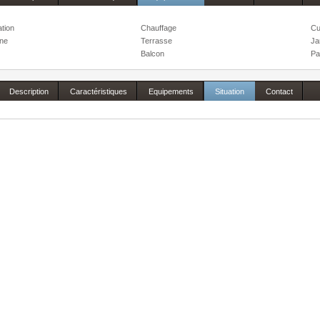
ation
Chauffage
Cu
one
Terrasse
Ja
Balcon
Pa
Description
Caractéristiques
Equipements
Situation
Contact