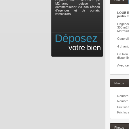
Déposez votre bien afin que
Photos
M2maroc puisse le
commercialiser via son réseau
d’agences et de portails
LOUE Ré
immobiliers.
jardin 
L'agence
350 m2 h
Marrake
Déposez
Cette vi
votre bien
4 chambr
Ce bien 
disponib
Avec cet
Photos
Nombre 
Nombre 
Prix loca
Prix loca
Photos