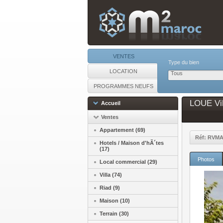
VENTES
Type du bien
LOCATION
Tous
PROGRAMMES NEUFS
LOUE Vil
Accueil
Ventes
Appartement (69)
Réf: RVMA
Hotels / Maison d'hÃ´tes
(17)
Photos
Local commercial (29)
Villa (74)
Riad (9)
Maison (10)
Terrain (30)