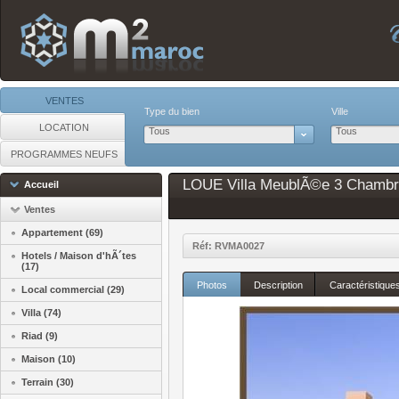
VENTES
Type du bien
Ville
LOCATION
Tous
Tous
PROGRAMMES NEUFS
LOUE Villa MeublÃ©e 3 Chambres 
Accueil
Ventes
Appartement (69)
Réf: RVMA0027
Hotels / Maison d'hÃ´tes
(17)
Photos
Description
Caractéristique
Local commercial (29)
Villa (74)
Riad (9)
Maison (10)
Terrain (30)