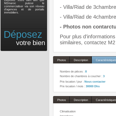
Déposez votre bien afin que
M2maroc puisse le
- Villa/Riad de 3chambr
commercialiser via son réseau
d’agences et de portails
immobiliers.
- Villa/Riad de 4chambr
- Photos non contarctu
Déposez
Pour plus d'informations 
votre bien
similaires, contactez M2
Photos
Description
Caractéristique
Nombre de pièces :
8
Nombre de chambres à coucher :
3
Prix location / jour :
Nous contacter
Prix location / mois :
30000 Dhs
Photos
Description
Caractéristique
Climatisation
Interphone