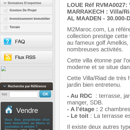
Domaines D'expertise
LOUE Réf RVMA0027:
Gestion De Projet
MARRAKECH : Villa/Ria
AL MAADEN - 30.000-
Investissement Immobilier
Terrain
M2Maroc.com, La référe
collection prestige cett
au fameux golf Amelkis,
nombreuses activités.
Cette villa étonne par l’
moderne et se situe dan
Cette Villa/Riad de très 
jardin bien entretenu.
Recherche par Référence
Réf:
- Au RDC
: terrasse, jar
manger, SDB.
- A l'étage :
2 chambres, 
Vendre
- Le toit
: La
terrasse e
Vous êtes propriétaire d’un
bien immobilier au Maroc et
Il existe deux autres ty
souhaitez le vendre ?