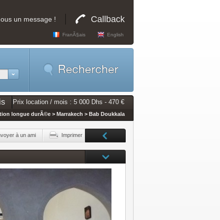
Callback
nous un message !
FranÃ§ais
English
is
Prix location / mois : 5 000 Dhs - 470 €
tion longue durÃ©e > Marrakech > Bab Doukkala
voyer à un ami
Imprimer