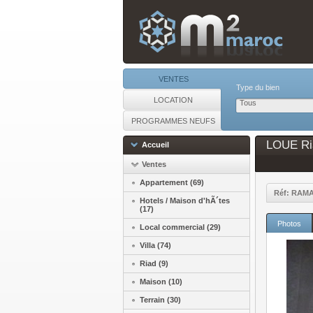
VENTES
Type du bien
LOCATION
Tous
PROGRAMMES NEUFS
LOUE Ria
Accueil
Ventes
Appartement (69)
Réf: RAM
Hotels / Maison d'hÃ´tes
(17)
Photos
Local commercial (29)
Villa (74)
Riad (9)
Maison (10)
Terrain (30)