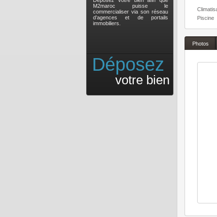
Déposez votre bien afin que
M2maroc puisse le
Climatis
commercialiser via son réseau
d’agences et de portails
Piscine
immobiliers.
Photos
Déposez
votre bien