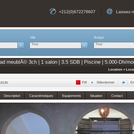
+212(0)672278607
Laissez-
Ville
Budget
Tous
Tous
d meublÃ© 3ch | 1 salon | 3.5 SDB | Piscine | 5.000-Dh/mo
Location > Loca
Pdf
Sélectionner
En
A0130
Description
Caractéristiques
Equipements
Situation
Contact