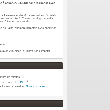
 coucher / 3.5 SDB dans residence avec
 la Palmeraie et des Golfs exclusives d’Amelkis
ant, sécurisée 24/7, avec parking, magasins,
m2 sur 3 étages comprends:
Salles de Bains (chambre parentale avec cheminée
ement.
 avec 2 piscines, à un prix tres competitif.
mbre de toilettes :
1
2
rface habitable :
135
m
ix location / semaine :
Nous contacter