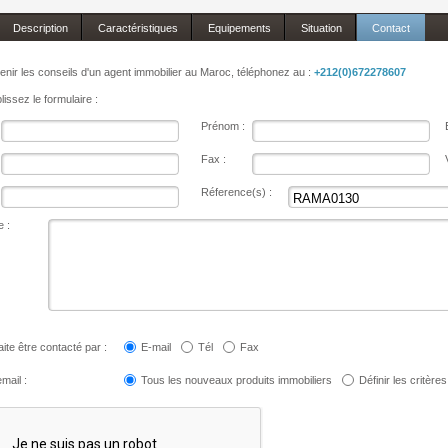
Description
Caractéristiques
Equipements
Situation
Contact
enir les conseils d'un agent immobilier au Maroc, téléphonez au :
+212(0)672278607
issez le formulaire :
Prénom :
Fax :
Réference(s) :
 :
ite être contacté par :
E-mail
Tél
Fax
mail :
Tous les nouveaux produits immobiliers
Définir les critères