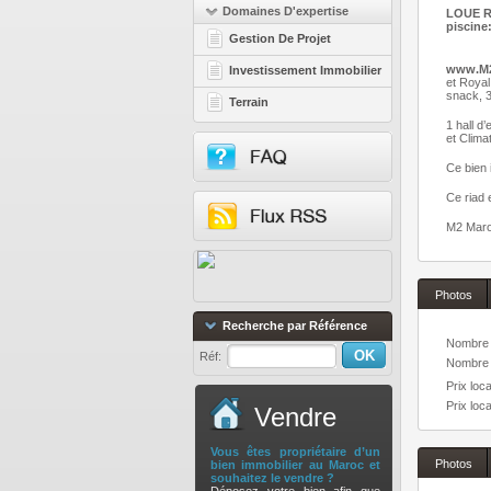
Domaines D'expertise
LOUE R
piscine
Gestion De Projet
www.M
Investissement Immobilier
et Royal
snack, 3
Terrain
1 hall d
et Climat
Ce bien 
Ce riad 
M2 Maroc
Photos
Recherche par Référence
Nombre 
Réf:
Nombre 
Prix loca
Prix loca
Vendre
Vous êtes propriétaire d’un
Photos
bien immobilier au Maroc et
souhaitez le vendre ?