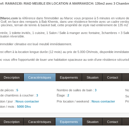
ef: RAMA0130: RIAD MEUBLE EN LOCATION A MARRAKECH: 135m2 avec 3 Chambres à
:
2Maroc.com
la référence dans l'immobilier au Maroc vous propose à 5 minutes en voiture de
 Golf, en face des remparts à Bab Khemis, dans une résidence fermée avec un cadre verdoy
 piscines, terrain de tennis & basket ball, cette propriété de style riad entièrement de 135 
’entrée, 1 toilette invités, 1 cuisine, 1 Salon / Salle à manger avec fontaine, 3chambres + 3 
isation réversible.
immobilier climatise est loué meublé immédiatement.
est offert à la location longue durée (12 mois) au prix de 5.000-Dh/mois, disponible immédiat
 vous offre l'opportunité de louer une habitation spacieuse au sein d'une résidence sécurisée
Description
Caractéristiques
Equipements
Situation
Contact
de pièces :
5
Nombre de salles de bain :
3
No
de chambres à coucher :
3
Étage :
2
Su
tion / jour :
Nous contacter
Prix location / weekend :
Nous contacter
Pr
tion / mois :
5000 Dhs
Description
Caractéristiques
Equipements
Situation
Contact