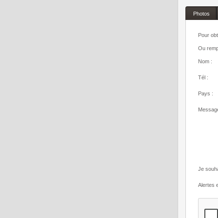
Photos
Pour obt
Ou rempl
Nom :
Tél :
Pays :
Message
Je souha
Alertes e