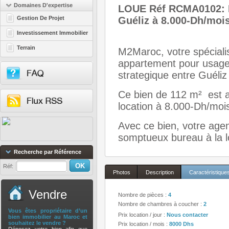
Domaines D'expertise
LOUE Réf RCMA0102:
Gestion De Projet
Guéliz à 8.000-Dh/moi
Investissement Immobilier
Terrain
M2Maroc, votre spéciali
appartement pour usage 
strategique entre Guéli
Ce bien de 112 m² est a
location à 8.000-Dh/moi
Avec ce bien, votre age
somptueux bureau à la l
Recherche par Référence
Réf:
Photos
Description
Caractéristique
Vendre
Nombre de pièces :
4
Nombre de chambres à coucher :
2
Vous êtes propriétaire d’un
Prix location / jour :
Nous contacter
bien immobilier au Maroc et
souhaitez le vendre ?
Prix location / mois :
8000 Dhs