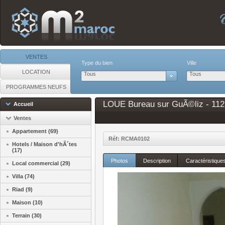
VENTES
Type du bien
Ville
LOCATION
Tous
Tous
PROGRAMMES NEUFS
LOUE Bureau sur GuÃ©liz - 112
Accueil
Ventes
Appartement (69)
Réf: RCMA0102
Hotels / Maison d'hÃ´tes
(17)
Photos
Description
Caractéristique
Local commercial (29)
Villa (74)
Riad (9)
Maison (10)
Terrain (30)