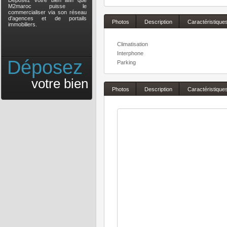
Déposez votre bien afin que
M2maroc puisse le
commercialiser via son réseau
d’agences et de portails
Photos
Description
Caractéristique
immobiliers.
Climatisation
Interphone
Déposez
Parking
votre bien
Photos
Description
Caractéristique