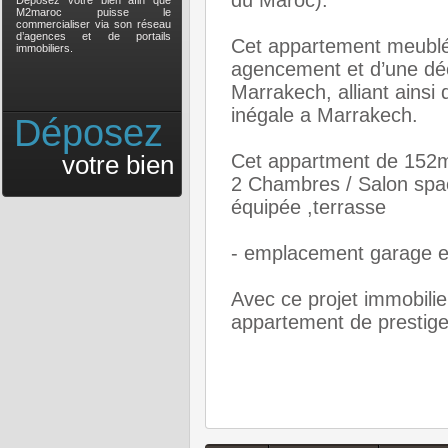
du Maroc).
Déposez votre bien afin que
M2maroc puisse le
commercialiser via son réseau
d’agences et de portails
Cet appartement meublé
immobiliers.
agencement et d’une déc
Marrakech, alliant ainsi 
inégale a Marrakech.
Déposez
votre bien
Cet appartment de 152
2 Chambres / Salon spaci
équipée ,terrasse
- emplacement garage e
Avec ce projet immobilie
appartement de prestig