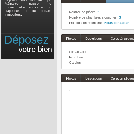
Déposez votre bien afin que
M2maroc puisse le
commercialiser via son réseau
d’agences et de portails
Nombre de pièces :
5
immobiliers.
Nombre de chambres à coucher :
3
Prix location / semaine :
Nous contacter
Déposez
Photos
Description
Caractéristique
votre bien
Climatisation
Interphone
Gardien
Photos
Description
Caractéristique