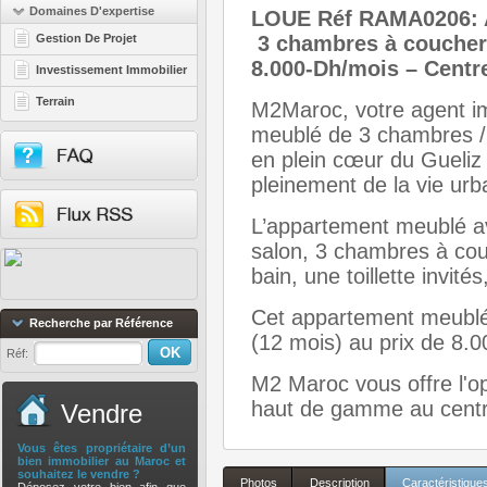
Domaines D'expertise
LOUE Réf RAMA0206
Gestion De Projet
3 chambres à coucher –
8.000-Dh/mois – Centr
Investissement Immobilier
Terrain
M2Maroc, votre agent im
meublé de 3 chambres / s
en plein cœur du Gueliz 
pleinement de la vie ur
L’appartement meublé a
salon, 3 chambres à cou
bain, une toillette invité
Cet appartement meublé 
Recherche par Référence
(12 mois) au prix de 8.
Réf:
M2 Maroc vous offre l'o
haut de gamme au centr
Vendre
Vous êtes propriétaire d’un
bien immobilier au Maroc et
souhaitez le vendre ?
Photos
Description
Caractéristique