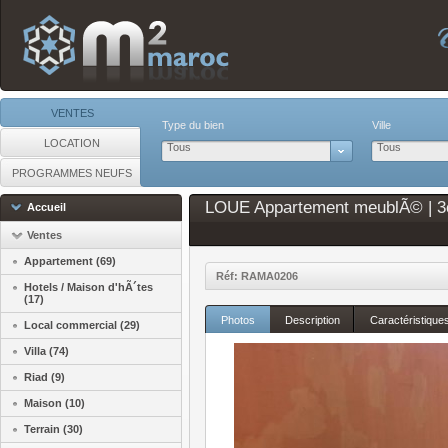
VENTES
Type du bien
Ville
LOCATION
Tous
Tous
PROGRAMMES NEUFS
LOUE Appartement meublÃ© | 3ch 
Accueil
Ventes
Appartement (69)
Réf: RAMA0206
Hotels / Maison d'hÃ´tes
(17)
Photos
Description
Caractéristique
Local commercial (29)
Villa (74)
Riad (9)
Maison (10)
Terrain (30)