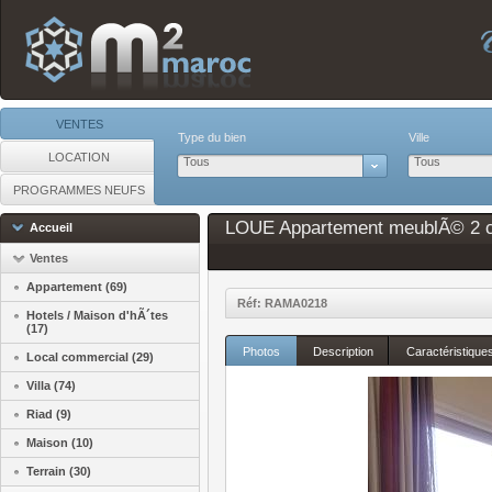
VENTES
Type du bien
Ville
LOCATION
Tous
Tous
PROGRAMMES NEUFS
LOUE Appartement meublÃ© 2 ch/
Accueil
Ventes
Appartement (69)
Réf: RAMA0218
Hotels / Maison d'hÃ´tes
(17)
Photos
Description
Caractéristique
Local commercial (29)
Villa (74)
Riad (9)
Maison (10)
Terrain (30)