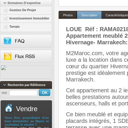
Domaines D'expertise
Gestion De Projet
Photos
Description
Caractéristique
Investissement Immobilier
Terrain
LOUE Réf : RAMA02
Appartement meublé 2c
Hivernage- Marrakech:
M2Maroc.com, votre age
luxe a la location dans c
cœur du quartier Hivern
prestige est idéalement 
Marrakech.
Recherche par Référence
Cet appartement au 2 i
Réf:
belles prestations autou
ascenseurs, halls et po
Vendre
Ce bien meublé et equi
Vous êtes propriétaire d’un
placards intégrés, 1 SDB 
bien immobilier au Maroc et
souhaitez le vendre ?
terrasse avec une magni