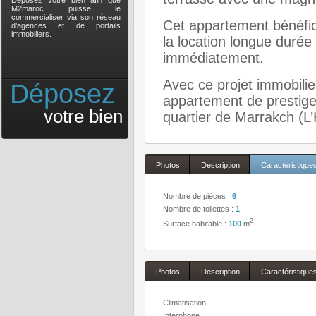
Déposez votre bien afin que
M2maroc puisse le
commercialiser via son réseau
Cet appartement bénéfic
d’agences et de portails
immobiliers.
la location longue durée
immédiatement.
Avec ce projet immobilie
Déposez
appartement de prestig
votre bien
quartier de Marrakch (L’
Photos
Description
Caractéristique
Nombre de pièces :
6
Nombre de toilettes :
1
2
Surface habitable :
100
m
Photos
Description
Caractéristique
Climatisation
Interphone