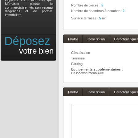
Déposez votre bien afin que
M2maroc puisse le
Nombre de pièces :
5
commercialiser via son réseau
Nombre de chambres à coucher :
2
d’agences et de portails
immobiliers.
2
Surface terrasse :
5
m
Déposez
Photos
Description
Caractéristique
votre bien
Climatisation
Terrasse
Parking
Equipements supplémentaires :
En location meublÃ©e
Photos
Description
Caractéristique