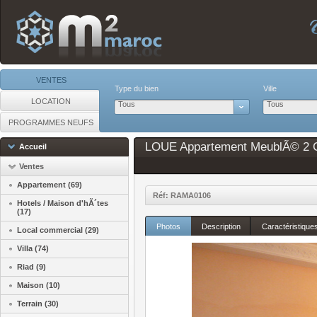
VENTES
Type du bien
Ville
LOCATION
Tous
Tous
PROGRAMMES NEUFS
LOUE Appartement MeublÃ© 2 Ch
Accueil
Ventes
Appartement (69)
Réf: RAMA0106
Hotels / Maison d'hÃ´tes
(17)
Photos
Description
Caractéristique
Local commercial (29)
Villa (74)
Riad (9)
Maison (10)
Terrain (30)