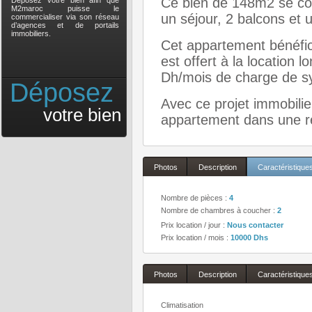
Ce bien de 148m2 se com
Déposez votre bien afin que
M2maroc puisse le
un séjour, 2 balcons et 
commercialiser via son réseau
d’agences et de portails
immobiliers.
Cet appartement bénéfic
est offert à la location
Dh/mois de charge de sy
Déposez
Avec ce projet immobilie
votre bien
appartement dans une 
Photos
Description
Caractéristique
Nombre de pièces :
4
Nombre de chambres à coucher :
2
Prix location / jour :
Nous contacter
Prix location / mois :
10000 Dhs
Photos
Description
Caractéristique
Climatisation