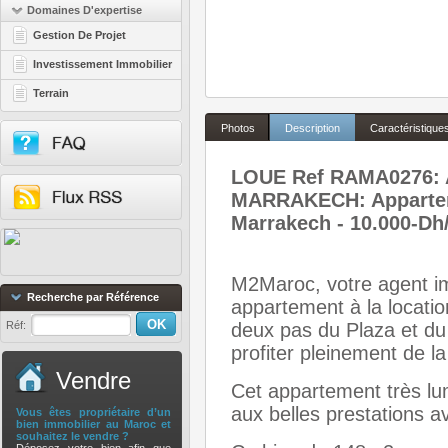
Domaines D'expertise
Gestion De Projet
Investissement Immobilier
Terrain
Photos
Description
Caractéristique
LOUE Ref RAMA0276:
MARRAKECH: Apparteme
Marrakech - 10.000-Dh
M2Maroc, votre agent im
Recherche par Référence
appartement à la locatio
Réf:
deux pas du Plaza et du
profiter pleinement de l
Vendre
Cet appartement très l
aux belles prestations
Vous êtes propriétaire d’un
bien immobilier au Maroc et
souhaitez le vendre ?