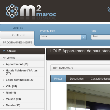
VENTES
Type du bien
Ville
LOCATION
Tous
Tous
PROGRAMMES NEUFS
LOUE Appartement de haut standi
Accueil
Ventes
Appartement (69)
Réf: RAMA0276
Hotels / Maison d'hÃ´tes
(17)
Photos
Description
Caractéristique
Local commercial (29)
Villa (74)
Riad (9)
Maison (10)
Terrain (30)