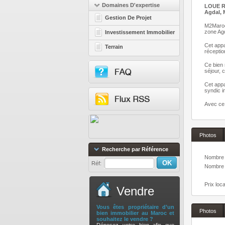
Domaines D'expertise
LOUE R
Agdal, 
Gestion De Projet
M2Maroc.
zone Agd
Investissement Immobilier
Cet app
Terrain
réceptio
Ce bien 
séjour, 
Cet appa
syndic i
Avec ce 
Photos
Recherche par Référence
Nombre 
Réf:
Nombre 
Prix loc
Vendre
Vous êtes propriétaire d’un
Photos
bien immobilier au Maroc et
souhaitez le vendre ?