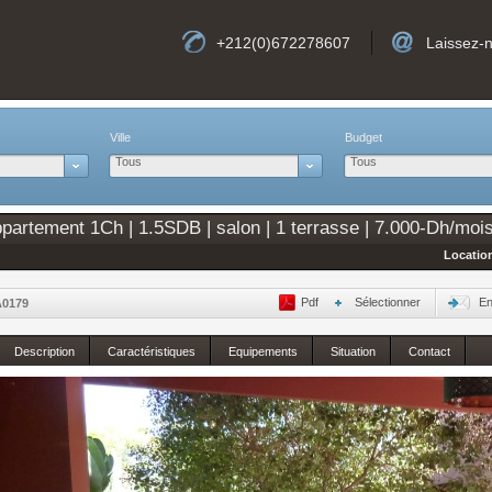
+212(0)672278607
Laissez-
Ville
Budget
Tous
Tous
artement 1Ch | 1.5SDB | salon | 1 terrasse | 7.000-Dh/moi
Locatio
Pdf
Sélectionner
En
A0179
Description
Caractéristiques
Equipements
Situation
Contact