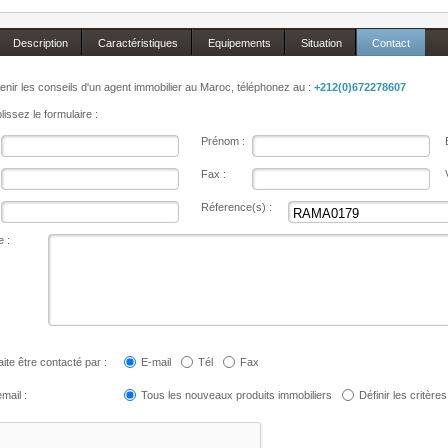
Description
Caractéristiques
Equipements
Situation
Contact
enir les conseils d'un agent immobilier au Maroc, téléphonez au :
+212(0)672278607
issez le formulaire :
Prénom :
Fax :
Réference(s) :
 :
ite être contacté par :
E-mail
Tél
Fax
mail :
Tous les nouveaux produits immobiliers
Définir les critères