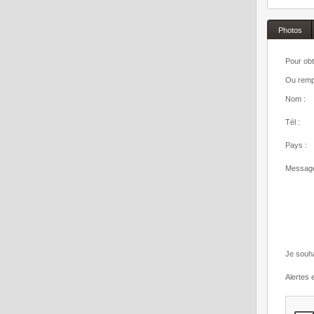
Photos
Pour obt
Ou rempl
Nom :
Tél :
Pays :
Message
Je souha
Alertes e