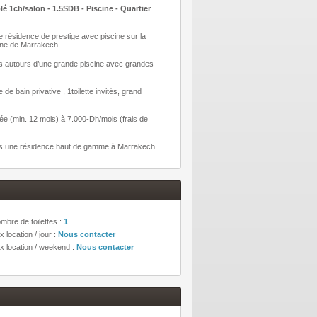
/salon - 1.5SDB - Piscine - Quartier
 résidence de prestige avec piscine sur la
aine de Marrakech.
s autours d’une grande piscine avec grandes
bain privative , 1toilette invités, grand
rée (min. 12 mois) à 7.000-Dh/mois (frais de
dans une résidence haut de gamme à Marrakech.
mbre de toilettes :
1
x location / jour :
Nous contacter
ix location / weekend :
Nous contacter