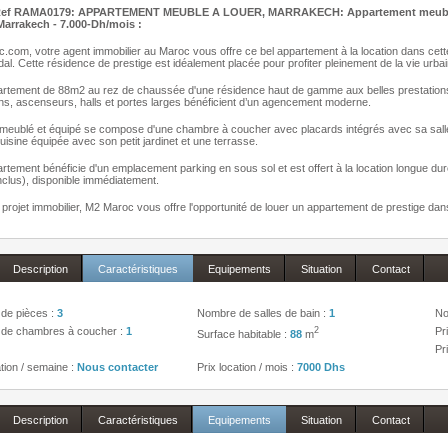
ef RAMA0179: APPARTEMENT MEUBLE A LOUER, MARRAKECH: Appartement meublé 1ch
Marrakech - 7.0
00-Dh/mois :
com, votre agent immobilier au Maroc vous offre ce bel appartement à la location dans cette
al. Cette résidence de prestige est idéalement placée pour profiter pleinement de la vie urb
artement de 88m2 au rez de chaussée d'une résidence haut de gamme aux belles prestation
ns, ascenseurs, halls et portes larges bénéficient d’un agencement moderne.
meublé et équipé se compose d'une chambre à coucher avec placards intégrés avec sa salle de 
cuisine équipée avec son petit jardinet et une terrasse.
rtement bénéficie d'un emplacement parking en sous sol et est offert à la location longue du
nclus), disponible immédiatement.
projet immobilier, M2 Maroc vous offre l'opportunité de louer un appartement de prestige 
Description
Caractéristiques
Equipements
Situation
Contact
de pièces :
3
Nombre de salles de bain :
1
No
de chambres à coucher :
1
2
Pri
Surface habitable :
88
m
Pr
ation / semaine :
Nous contacter
Prix location / mois :
7000 Dhs
Description
Caractéristiques
Equipements
Situation
Contact