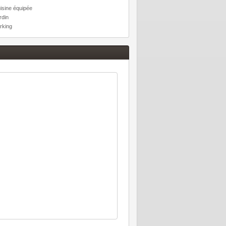
isine équipée
rdin
rking