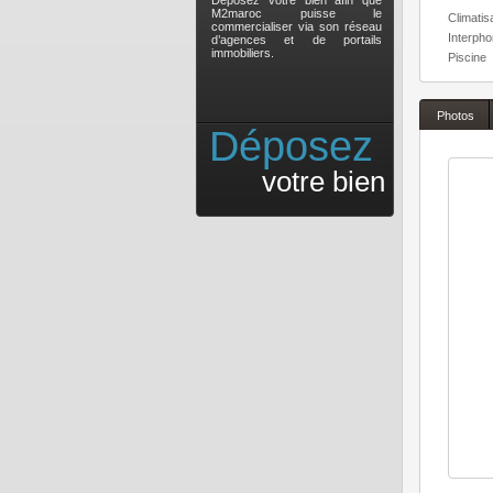
Déposez votre bien afin que
M2maroc puisse le
Climatis
commercialiser via son réseau
Interph
d’agences et de portails
immobiliers.
Piscine
Photos
Déposez
votre bien