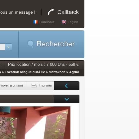
Callback
nous un message !
FranÃ§ais
English
s
Prix location / mois : 7 000 Dhs - 658 €
n > Location longue durÃ©e > Marrakech > Agdal
voyer à un ami
Imprimer