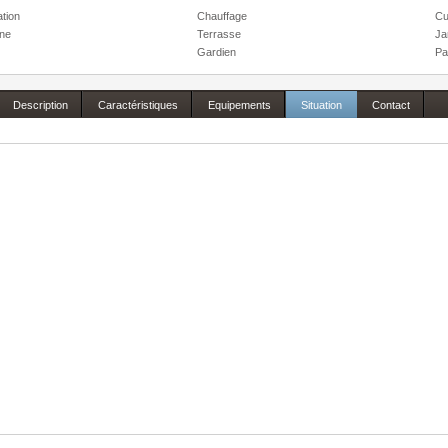
ation
Chauffage
Cu
one
Terrasse
Ja
Gardien
Pa
Description
Caractéristiques
Equipements
Situation
Contact