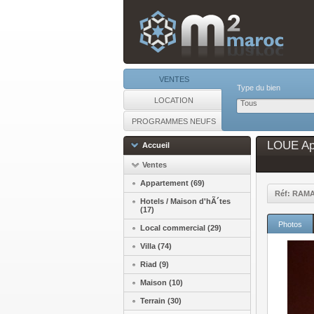
VENTES
Type du bien
LOCATION
Tous
PROGRAMMES NEUFS
LOUE App
Accueil
Ventes
Appartement (69)
Réf: RAM
Hotels / Maison d'hÃ´tes
(17)
Photos
Local commercial (29)
Villa (74)
Riad (9)
Maison (10)
Terrain (30)