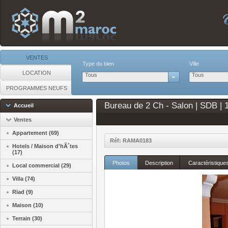
VENTES
Type du bien
Ville
LOCATION
Tous
Tous
PROGRAMMES NEUFS
Bureau de 2 Ch - Salon | SDB |
Accueil
Ventes
Appartement (69)
Réf: RAMA0183
Hotels / Maison d'hÃ´tes
(17)
Photos
Description
Caractéristique
Local commercial (29)
Villa (74)
Riad (9)
Maison (10)
Terrain (30)