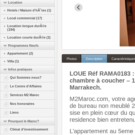
Location
Hotels / Maison d'hÃ´tes (1)
Local commercial (17)
Location longue durÃ©e
(194)
Location courte durÃ©e (2)
Programmes Neufs
Appartement (2)
Photos
Description
Caractéristique
Villa (1)
Infos pratiques
LOUE Réf RAMA0183 
Qui Sommes nous?
chambre à coucher – 1
Marrakech.
Le Centre d'Affaires
Services M2 Maroc
M2Maroc.com, votre agen
Nos honoraires
de bureau non meublé 2 
sise en plein cœur du qu
Liens
residence bien entreten
Pourquoi le Maroc?
Climat d'investissement
L’appartement au 5eme 