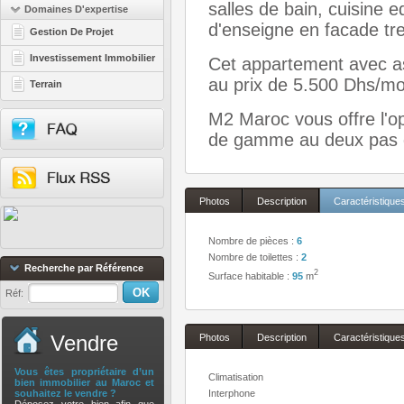
salles de bain, cuisine e
Domaines D'expertise
d'enseigne en facade tr
Gestion De Projet
Investissement Immobilier
Cet appartement avec as
au prix de 5.500 Dhs/mo
Terrain
M2 Maroc vous offre l'o
de gamme au deux pas d
Photos
Description
Caractéristique
Nombre de pièces :
6
Nombre de toilettes :
2
Recherche par Référence
2
Surface habitable :
95
m
Réf:
Vendre
Photos
Description
Caractéristique
Vous êtes propriétaire d’un
Climatisation
bien immobilier au Maroc et
souhaitez le vendre ?
Interphone