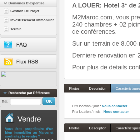
Domaines D'expertise
A LOUER: Hotel 3* de 
Gestion De Projet
M2Maroc.com, vous prese
Investissement Immobilier
240 chambres + 02 picine
Terrain
de conférences.
Sur un terrain de 8.000
Derniere renovation en 
Pour plus de details con
Photos
Description
Caractéristique
Recherche par Référence
Réf:
Prix location / jour :
Nous contacter
Prix location / mois :
Nous contacter
Vendre
Photos
Description
Caractéristique
Vous êtes propriétaire d’un
bien immobilier au Maroc et
souhaitez le vendre ?