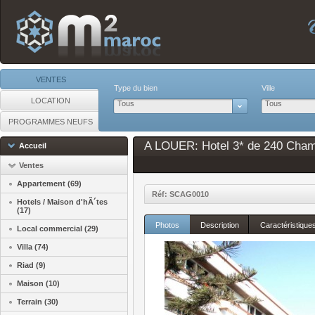
VENTES
Type du bien
Ville
LOCATION
Tous
Tous
PROGRAMMES NEUFS
A LOUER: Hotel 3* de 240 Chamb
Accueil
Ventes
Appartement (69)
Réf: SCAG0010
Hotels / Maison d'hÃ´tes
(17)
Photos
Description
Caractéristique
Local commercial (29)
Villa (74)
Riad (9)
Maison (10)
Terrain (30)