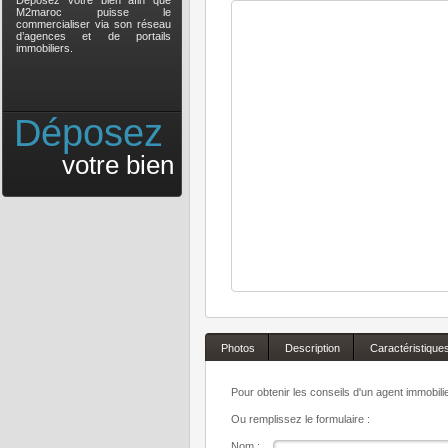
Déposez votre bien afin que
M2maroc puisse le
commercialiser via son réseau
d’agences et de portails
immobiliers.
Déposez
votre bien
Photos
Description
Caractéristique
Pour obtenir les conseils d'un agent immobil
Ou remplissez le formulaire :
Nom :