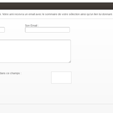
 Votre ami recevra un email avec le sommaire de votre sélection ainsi qu’un lien lui donnant
Son Email :
 dans ce champs :