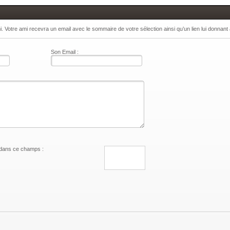
 Votre ami recevra un email avec le sommaire de votre sélection ainsi qu’un lien lui donnant
Son Email :
 dans ce champs :