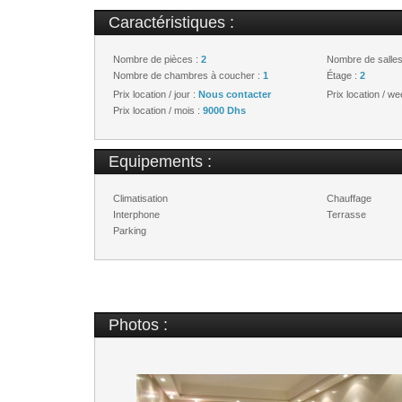
Caractéristiques :
Nombre de pièces :
2
Nombre de salles
Nombre de chambres à coucher :
1
Étage :
2
Prix location / jour :
Nous contacter
Prix location / w
Prix location / mois :
9000 Dhs
Equipements :
Climatisation
Chauffage
Interphone
Terrasse
Parking
Photos :