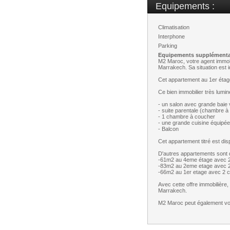
Equipements :
Climatisation
Interphone
Parking
Equipements supplémentai
M2 Maroc, votre agent immob
Marrakech. Sa situation est i
Cet appartement au 1er étage
Ce bien immobilier très lum
- un salon avec grande baie 
- suite parentale (chambre 
- 1 chambre à coucher
- une grande cuisine équipée
- Balcon
Cet appartement titré est di
D'autres appartements sont 
-61m2 au 4eme étage avec 2
-83m2 au 2eme etage avec 
-66m2 au 1er etage avec 2 
Avec cette offre immobilière,
Marrakech.
M2 Maroc peut également vou