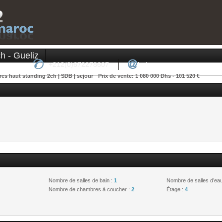
h - Gueliz
+212(0)672278607
Laissez-nous un message 
s haut standing 2ch | SDB | sejour
Prix de vente: 1 080 000 Dhs - 101 520 €
Nombre de salles de bain :
1
Nombre de salles d’ea
Nombre de chambres à coucher :
2
Étage :
4