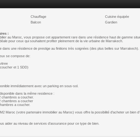
Chauffage
Cuisine équipée
Balcon
Gardien
res :
ilier au Maroc, vous propose cet appartement rare dans une résidence haut de gamme située
déale pour ceux qui souhaitent profiter pleinement de la vie urbaine de Marrakech.
 dans une résidence de prestige au finitions très soignées (des plus belles sur Marrakech).
ineux se compose de:
vitree
à coucher et 1 SDD)
sponible immédiatement avec un parking en sous-sol.
disponible dans la même residence :
 chambres a coucher.
2 chambres a coucher
chambres a coucher.
 M2 Maroc (votre partenaire immobilier au Maroc) vous offre la possibilité d'acheter un bien d
s aider au niveau de services d’assurance pour ce type de bien.