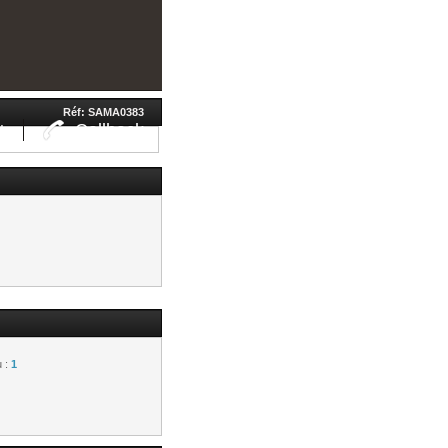
Réf: SAMA0383
Callback
!
u :
1