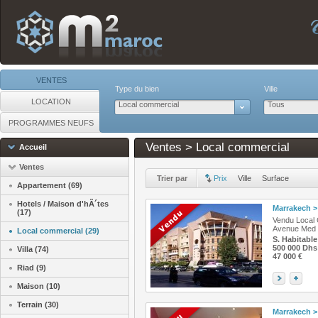
VENTES
Type du bien
Ville
LOCATION
Local commercial
Tous
PROGRAMMES NEUFS
Ventes > Local commercial
Accueil
Ventes
Trier par
Prix
Ville
Surface
Appartement (69)
Hotels / Maison d'hÃ´tes
Marrakech
>
(17)
Vendu Local 
Avenue Med 
Local commercial (29)
S. Habitable
500 000 Dhs
Villa (74)
47 000 €
Riad (9)
Maison (10)
Terrain (30)
Marrakech
>