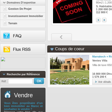
Domaines D'expertise
80m2 | 1.20
S. Habitable
Gestion De Projet
1 200 000 D
112 800 €
Investissement Immobilier
Terrain
Coups de coeur
Marrakech » R
Ventes Villa
Villa de luxe 65
16 800 000 Dhs
Recherche par Référence
1 579 200 €
Réf:
Voir détails
Vendre
Vous êtes propriétaire d’un
bien immobilier au Maroc et
souhaitez le vendre ?