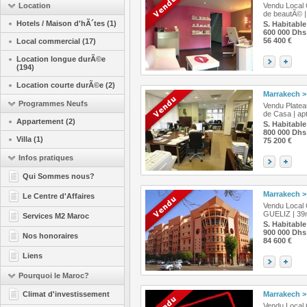
Location
Vendu Local 
de beautÃ© | 
Hotels / Maison d'hÃ´tes (1)
S. Habitable
600 000 Dhs
56 400 €
Local commercial (17)
Location longue durÃ©e
(194)
Location courte durÃ©e (2)
Marrakech
>
Programmes Neufs
Vendu Platea
de Casa | ap
Appartement (2)
S. Habitable
800 000 Dhs
Villa (1)
75 200 €
Infos pratiques
Qui Sommes nous?
Marrakech
>
Le Centre d'Affaires
Vendu Local 
GUELIZ | 39
Services M2 Maroc
S. Habitable
900 000 Dhs
Nos honoraires
84 600 €
Liens
Pourquoi le Maroc?
Climat d'investissement
Marrakech
>
Vendu Local 